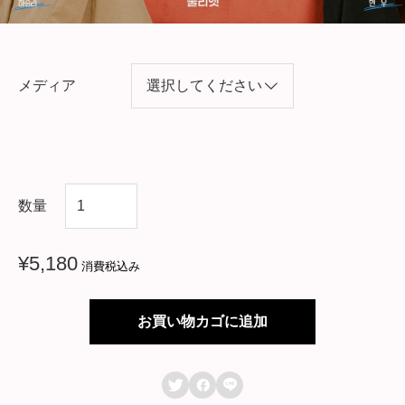
メディア
韓
数量
国
ド
¥
5,180
消費税込み
ラ
マ
お買い物カゴに追加
【
マ



リ