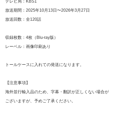
テレビ局：KBS1
放送期間：2025年10月13日〜2026年3月27日
B
放送回数：全120話
l
u
収録枚数：4枚（Blu-ray版）
-
レーベル：画像印刷あり
r
a
トールケースに入れての発送になります。
y
個
【注意事項】
海外並行輸入品のため、字幕・翻訳が正しくない場合が
ございますが、予めご了承ください。