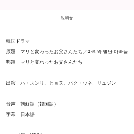
と
変
説明文
わ
っ
韓国ドラマ
た
原題：マリと変わったお父さんたち／마리와 별난 아빠들
お
邦題：マリと変わったお父さんたち
父
さ
出演：ハ・スンリ、ヒョヌ、パク・ウネ、リュジン
ん
た
ち
音声：朝鮮語（韓国語）
】
字幕：日本語
全
話