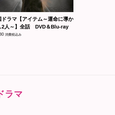
韓国ドラマ【悪霊狩猟団：カウンタ
韓国ドラマ
ーズ】全話 DVD＆Blu-ray
たい時間～】
¥
3,180
¥
3,180
消費税込み
消費税
ドラマ