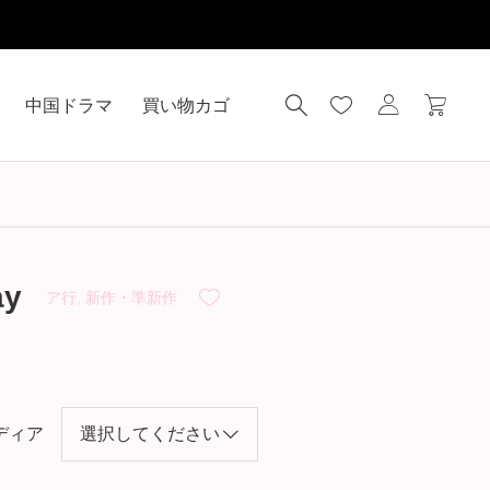
中国ドラマ
買い物カゴ
y
ア行
,
新作・準新作
ディア