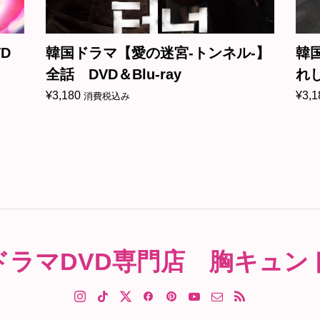
ネル-】
韓国ドラマ【アイテム～運命に導か
れし2人～】全話 DVD＆Blu-ray
¥
3,180
消費税込み
ドラマDVD専門店 胸キュン