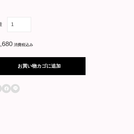
韓
量
国
ド
,680
消費税込み
ラ
マ
お買い物カゴに追加
【
良

い

が
悪
い
、