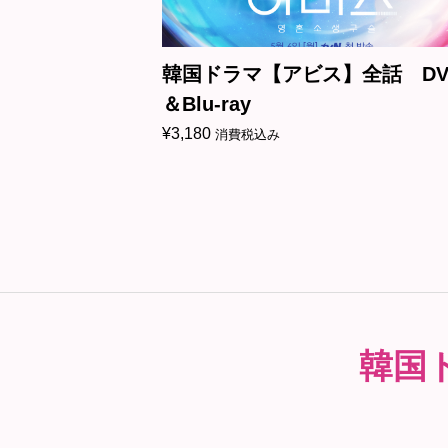
ス】全話 DVD
韓国ドラマ【愛の迷宮-トン
全話 DVD＆Blu-ray
¥
3,180
消費税込み
韓国