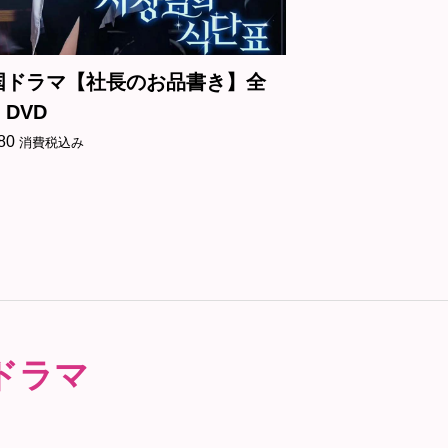
国ドラマ【社長のお品書き】全
韓国ドラマ【
DVD
ーズン2】全話 
80
¥
2,680
消費税込み
消費税込み
ドラマ