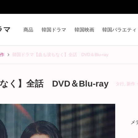
ラマ
商品
韓国ドラマ
韓国映画
韓国バラエティ
作
韓国ドラマ【血も涙もなく】全話 DVD＆Blu-ray
】全話 DVD＆Blu-ray
タ行
,
新作
メ