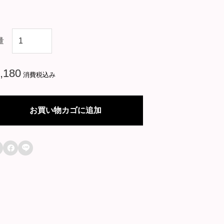
韓
量
国
ド
,180
消費税込み
ラ
マ
お買い物カゴに追加
【
血

も

涙
も
な
く