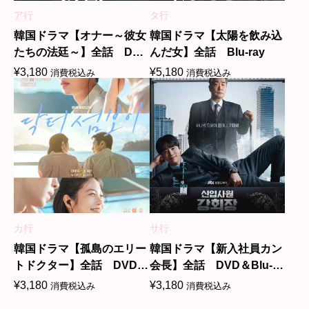
ア行
タ行
韓国ドラマ【オナー～彼女
韓国ドラマ【太陽を飲み込
たちの法廷～】全話 DVD
んだ女】全話 Blu-ray
＆Blu-ray
¥
3,180
¥
5,180
消費税込み
消費税込み
カ行
サ行
韓国ドラマ【孤島のエリー
韓国ドラマ【新入社員カン
トドクター】全話 DVD＆
会長】全話 DVD＆Blu-
Blu-ray
ray
¥
3,180
¥
3,180
消費税込み
消費税込み