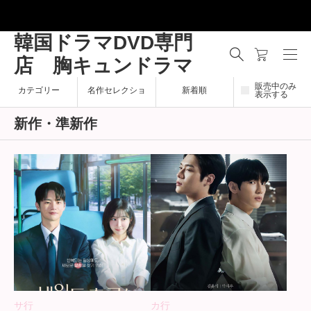
韓国ドラマDVD専門
店 胸キュンドラマ
販売中のみ
カテゴリー
名作セレクショ
新着順
表示する
新作・準新作
ン
サ行
カ行