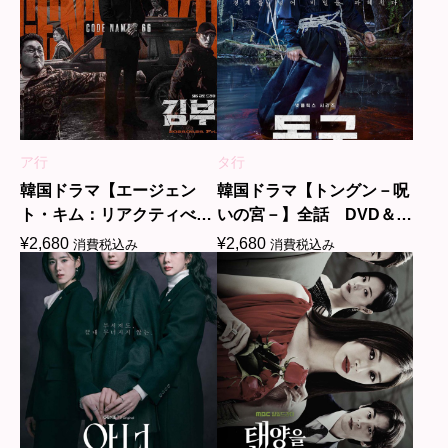
ア行
タ行
韓国ドラマ【エージェン
韓国ドラマ【トングン－呪
ト・キム：リアクティべー
いの宮－】全話 DVD＆
ティッド】全話 DVD＆
Blu-ray
¥
2,680
¥
2,680
消費税込み
消費税込み
Blu-ray