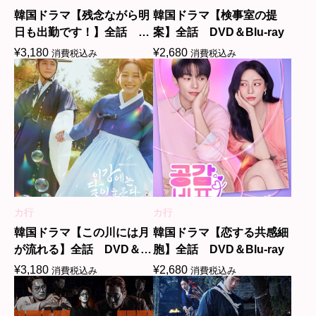
韓国ドラマ【残念ながら明
韓国ドラマ【検事室の提
日も出勤です！】全話
案】全話 DVD＆Blu-ray
DVD＆Blu-ray
¥
3,180
¥
2,680
消費税込み
消費税込み
カ行
カ行
韓国ドラマ【この川には月
韓国ドラマ【恋する共感細
が流れる】全話 DVD＆
胞】全話 DVD＆Blu-ray
Blu-ray
¥
3,180
¥
2,680
消費税込み
消費税込み