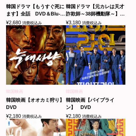
韓国ドラマ【もうすぐ死に
韓国ドラマ【元カレは天才
ます】全話 DVD＆Blu-
詐欺師～38師機動隊～】全
ray
話 DVD＆Blu-ray
¥
2,680
¥
3,180
消費税込み
消費税込み
韓国映画
韓国映画
韓国映画【オオカミ狩り】
韓国映画【パイプライ
DVD
ン】 DVD
¥
2,180
¥
2,180
消費税込み
消費税込み