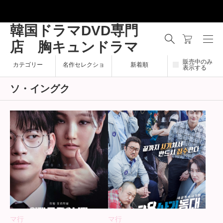
韓国ドラマDVD専門
店 胸キュンドラマ
販売中のみ
カテゴリー
名作セレクショ
新着順
表示する
ソ・イングク
ン
マ行
マ行