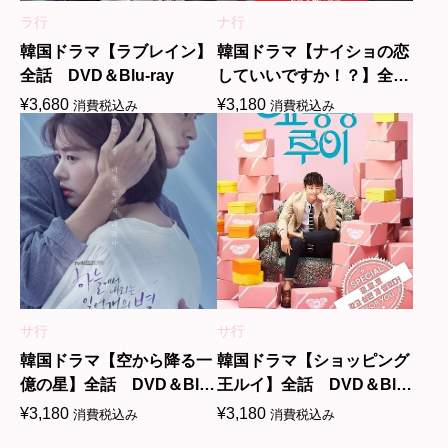
ラ行
ナ行
韓国ドラマ【ラブレイン】
韓国ドラマ【ナイショの恋
全話 DVD＆Blu-ray
していいですか！？】全
話 DVD＆Blu-ray
¥
3,680
¥
3,180
消費税込み
消費税込み
サ行
サ行
韓国ドラマ【空から降る一
韓国ドラマ【ショッピング
億の星】全話 DVD＆Blu-
王ルイ】全話 DVD＆Blu-
ray
ray
¥
3,180
¥
3,180
消費税込み
消費税込み