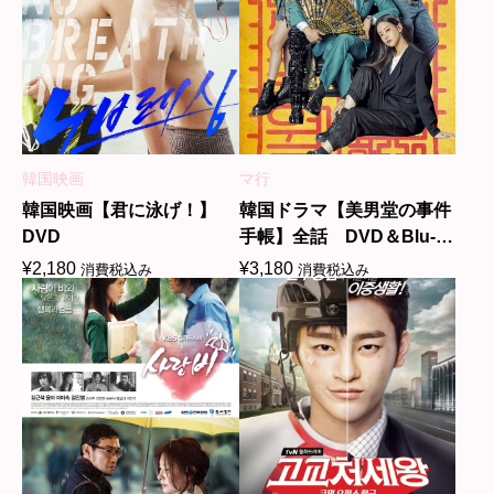
韓国映画
マ行
韓国映画【君に泳げ！】
韓国ドラマ【美男堂の事件
DVD
手帳】全話 DVD＆Blu-
ray
¥
2,180
¥
3,180
消費税込み
消費税込み