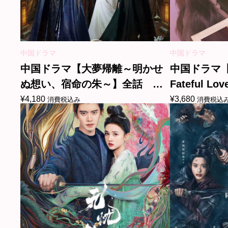
中国ドラマ
中国ドラマ
中国ドラマ【大夢帰離～明かせ
中国ドラマ【Yo
ぬ想い、宿命の朱～】全話
Fateful 
DVD＆Blu-ray
喜】自動翻
¥
4,180
¥
3,680
消費税込み
消費税込
話 DVD＆Bl