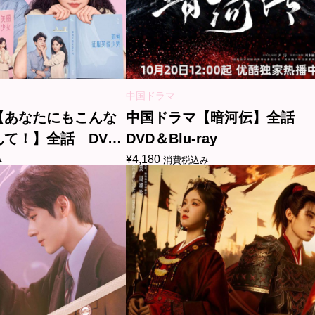
中国ドラマ
【あなたにもこんな
中国ドラマ【暗河伝】全話
て！】全話 DVD
DVD＆Blu-ray
¥
4,180
み
消費税込み