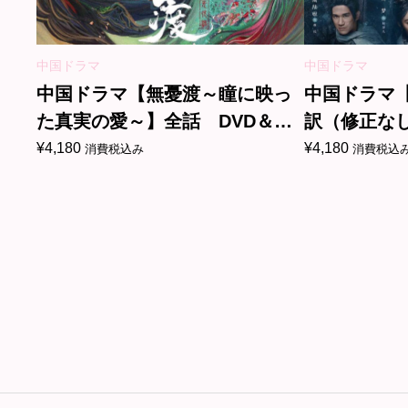
中国ドラマ
中国ドラマ
中国ドラマ【無憂渡～瞳に映っ
中国ドラマ
た真実の愛～】全話 DVD＆
訳（修正なし
Blu-ray
Blu-ray
¥
4,180
¥
4,180
消費税込み
消費税込