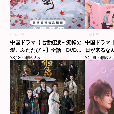
中国ドラマ
中国ドラマ
中国ドラマ【七雪紅涙～流転の
中国ドラマ
愛、ふたたび～】全話 DVD＆
日が来るなん
Blu-ray
＆Blu-ray
¥
3,180
¥
4,180
消費税込み
消費税込