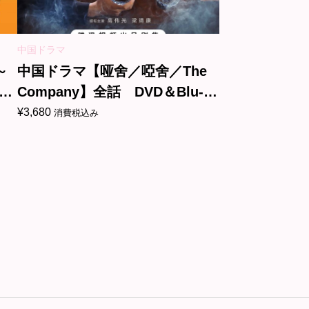
中国ドラマ
～
中国ドラマ【哑舍／啞舍／The
D
Company】全話 DVD＆Blu-
ray
¥
3,680
消費税込み