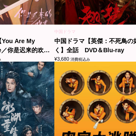
中国ドラマ
u Are My
中国ドラマ【英傑：不死鳥の
Love／你是迟来的欢
く】全話 DVD＆Blu-ray
訳（修正なし） 全
¥
3,680
み
消費税込み
u-ray