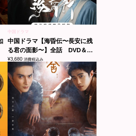
中国ドラマ
如
中国ドラマ【海昏伝〜長安に残
る君の面影〜】全話 DVD＆
Blu-ray
¥
3,680
消費税込み