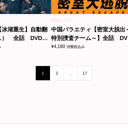
中国ドラマ
【冰湖重生】自動翻
中国バラエティ【密室大脱出
） 全話 DVD＆
特別捜査チーム～】全話 DV
＆Blu-ray
¥
4,180
み
消費税込み
1
2
…
17