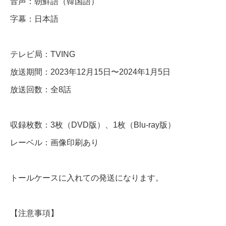
音声：朝鮮語（韓国語）
B
字幕：日本語
l
u
テレビ局：TVING
-
放送期間：2023年12月15日〜2024年1月5日
r
放送回数：全8話
a
y
収録枚数：3枚（DVD版）、1枚（Blu-ray版）
個
レーベル：画像印刷あり
トールケースに入れての発送になります。
【注意事項】