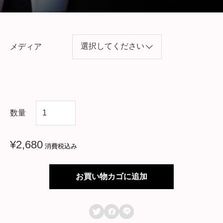
メディア
韓
数量
国
ド
¥
2,680
消費税込み
ラ
マ
お買い物カゴに追加
【
も



う