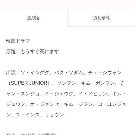
す
ぐ
説明文
追加情報
死
に
韓国ドラマ
ま
原題：もうすぐ死にます
す
】
出演：ソ・イングク、パク・ソダム、チェ・シウォン
全
（SUPER JUNIOR）、ソンフン、キム・ガンフン、チ
話
ャン・スンジョ、イ・ジェウク、イ・ドヒョン、キム・
D
ジェウク、オ・ジョンセ、キム・ジフン、コ・ユンジョ
V
ン、ユ・インス、リョウン
D
＆