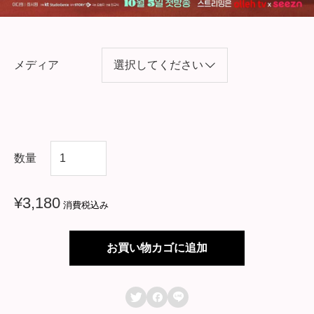
メディア
韓
数量
国
ド
¥
3,180
消費税込み
ラ
マ
お買い物カゴに追加
【
恋



愛