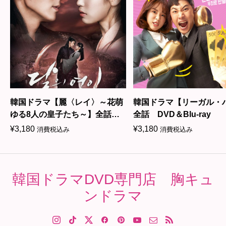
韓国ドラマ【麗〈レイ〉～花萌
韓国ドラマ【リーガル・
ゆる8人の皇子たち～】全話
全話 DVD＆Blu-ray
DVD＆Blu-ray
¥
3,180
¥
3,180
消費税込み
消費税込み
韓国ドラマDVD専門店 胸キュ
ンドラマ