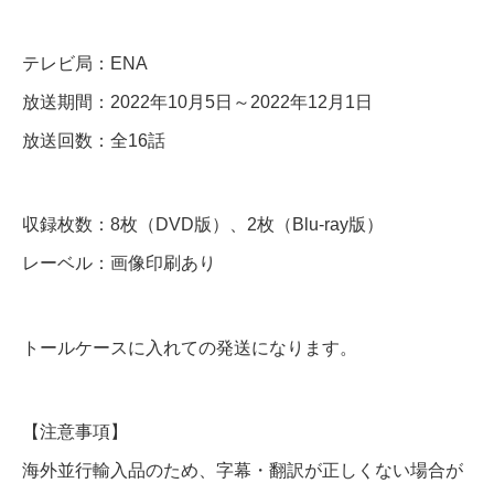
＆
B
テレビ局：ENA
l
放送期間：2022年10月5日～2022年12月1日
u
放送回数：全16話
-
r
収録枚数：8枚（DVD版）、2枚（Blu-ray版）
a
レーベル：画像印刷あり
y
個
トールケースに入れての発送になります。
【注意事項】
海外並行輸入品のため、字幕・翻訳が正しくない場合が