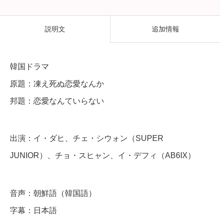
な
ん
説明文
追加情報
て
い
韓国ドラマ
ら
原題：凍え死ぬ恋愛なんか
な
邦題：恋愛なんていらない
い
】
全
出演：イ・ダヒ、チェ・シウォン（SUPER
話
JUNIOR）、チョ・スヒャン、イ・デフィ（AB6IX）
D
音声：朝鮮語（韓国語）
V
字幕：日本語
D