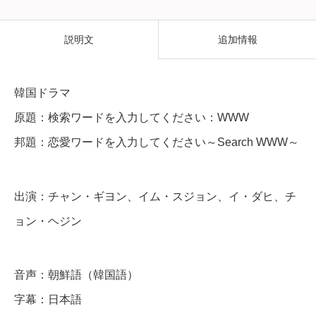
ワ
ー
説明文
追加情報
ド
を
韓国ドラマ
入
原題：検索ワードを入力してください：WWW
力
邦題：恋愛ワードを入力してください～Search WWW～
し
て
く
出演：チャン・ギヨン、イム・スジョン、イ・ダヒ、チ
だ
ョン・ヘジン
さ
い
音声：朝鮮語（韓国語）
～
字幕：日本語
S