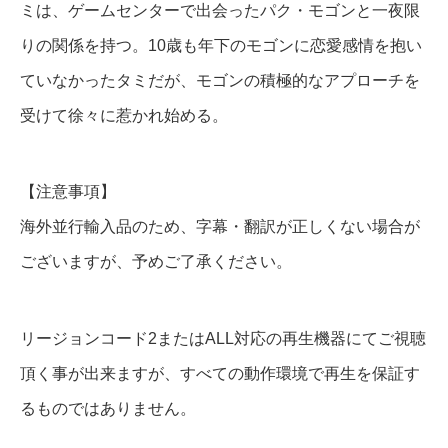
ミは、ゲームセンターで出会ったパク・モゴンと一夜限
V
りの関係を持つ。10歳も年下のモゴンに恋愛感情を抱い
D
ていなかったタミだが、モゴンの積極的なアプローチを
＆
受けて徐々に惹かれ始める。
B
l
u
【注意事項】
-
海外並行輸入品のため、字幕・翻訳が正しくない場合が
r
ございますが、予めご了承ください。
a
y
リージョンコード2またはALL対応の再生機器にてご視聴
個
頂く事が出来ますが、すべての動作環境で再生を保証す
るものではありません。