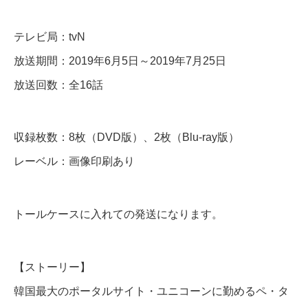
e
a
テレビ局：tvN
r
放送期間：2019年6月5日～2019年7月25日
c
放送回数：全16話
h
W
収録枚数：8枚（DVD版）、2枚（Blu-ray版）
W
レーベル：画像印刷あり
W
～
】
トールケースに入れての発送になります。
全
話
【ストーリー】
韓国最大のポータルサイト・ユニコーンに勤めるペ・タ
D