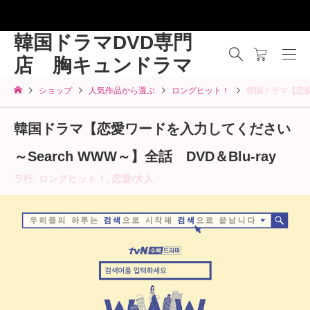
韓国ドラマDVD専門
店 胸キュンドラマ
ショップ
人気作品から選ぶ
ロングヒット！
韓国ドラマ【恋愛ワ
韓国ドラマ【恋愛ワードを入力してください
～Search WWW～】全話 DVD＆Blu-ray
ラ行
,
ロングヒット！
,
恋愛/大人