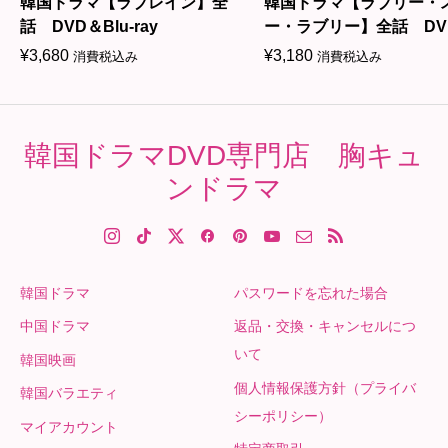
韓国ドラマ【ラブレイン】全
韓国ドラマ【ラブリー・
話 DVD＆Blu-ray
ー・ラブリー】全話 DV
Blu-ray
¥
3,680
¥
3,180
消費税込み
消費税込み
韓国ドラマDVD専門店 胸キュ
ンドラマ
韓国ドラマ
パスワードを忘れた場合
中国ドラマ
返品・交換・キャンセルにつ
いて
韓国映画
個人情報保護方針（プライバ
韓国バラエティ
シーポリシー）
マイアカウント