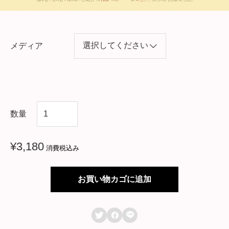
メディア
韓
数量
国
ド
¥
3,180
消費税込み
ラ
マ
お買い物カゴに追加
【
恋



愛