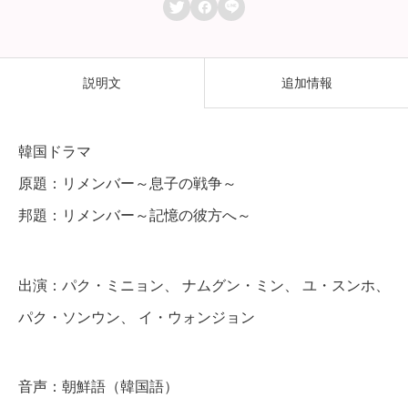



メ
ン
バ
説明文
追加情報
ー
～
韓国ドラマ
記
原題：リメンバー～息子の戦争～
憶
邦題：リメンバー～記憶の彼方へ～
の
彼
方
出演：パク・ミニョン、 ナムグン・ミン、 ユ・スンホ、
へ
パク・ソンウン、 イ・ウォンジョン
～
】
音声：朝鮮語（韓国語）
全