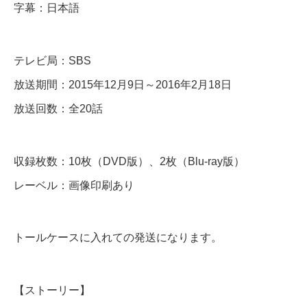
字幕：日本語
話
D
テレビ局：SBS
V
放送期間：2015年12月9日～2016年2月18日
D
放送回数：全20話
＆
B
収録枚数：10枚（DVD版）、2枚（Blu-ray版）
l
レーベル：画像印刷あり
u
-
r
トールケースに入れての発送になります。
a
y
【ストーリー】
個