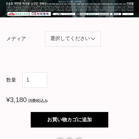
メディア
韓
数量
国
ド
¥
3,180
消費税込み
ラ
マ
お買い物カゴに追加
【
リ