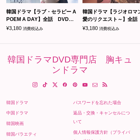
韓国ドラマ【ラブ・セラピー A
韓国ドラマ【ラジオロマ
POEM A DAY】全話 DVD＆
愛のリクエスト～】全話 
Blu-ray
＆Blu-ray
¥
3,180
¥
3,180
消費税込み
消費税込み
韓国ドラマDVD専門店 胸キュ
ンドラマ
韓国ドラマ
パスワードを忘れた場合
中国ドラマ
返品・交換・キャンセルにつ
いて
韓国映画
個人情報保護方針（プライバ
韓国バラエティ