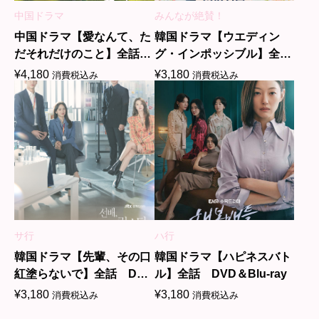
中国ドラマ
みんなが絶賛！
中国ドラマ【愛なんて、た
韓国ドラマ【ウエディン
だそれだけのこと】全話
グ・インポッシブル】全
DVD＆Blu-ray
話 DVD＆Blu-ray
¥
4,180
¥
3,180
消費税込み
消費税込み
サ行
ハ行
韓国ドラマ【先輩、その口
韓国ドラマ【ハピネスバト
紅塗らないで】全話 DVD
ル】全話 DVD＆Blu-ray
＆Blu-ray
¥
3,180
¥
3,180
消費税込み
消費税込み