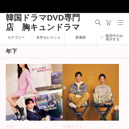
韓国ドラマDVD専門
店 胸キュンドラマ
販売中のみ
カテゴリー
名作セレクショ
新着順
表示する
年下
ン
ア行
中国ドラマ