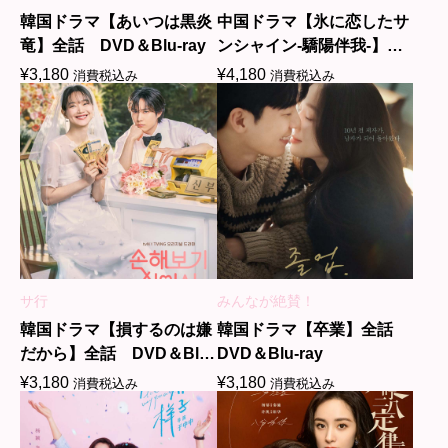
韓国ドラマ【あいつは黒炎
中国ドラマ【氷に恋したサ
竜】全話 DVD＆Blu-ray
ンシャイン-驕陽伴我-】全
話 DVD＆Blu-ray
¥
3,180
¥
4,180
消費税込み
消費税込み
サ行
みんなが絶賛！
韓国ドラマ【損するのは嫌
韓国ドラマ【卒業】全話
だから】全話 DVD＆Blu-
DVD＆Blu-ray
ray
¥
3,180
¥
3,180
消費税込み
消費税込み