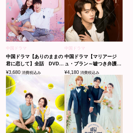
中国ドラマ
中国ドラマ
中国ドラマ【ありのままの
中国ドラマ【マリアージ
君に恋して】全話 DVD＆
ュ・ブラン～嘘つき弁護士
Blu-ray
の愛の法則～】全話 DVD
¥
3,680
¥
4,180
消費税込み
消費税込み
＆Blu-ray