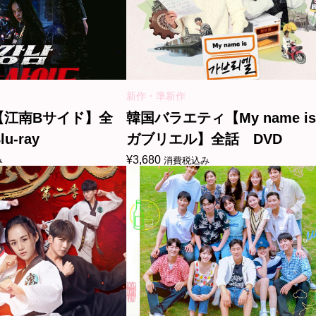
新作・準新作
【江南Bサイド】全
韓国バラエティ【My name is
u-ray
ガブリエル】全話 DVD
¥
3,680
み
消費税込み