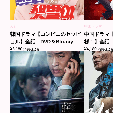
カ行
中国ドラマ
韓国ドラマ【コンビニのセッピ
中国ドラマ
ョル】全話 DVD＆Blu-ray
様！】全話 D
¥
3,180
¥
4,180
消費税込み
消費税込