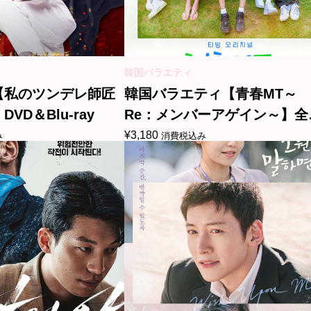
韓国バラエティ
【私のツンデレ師匠
韓国バラエティ【青春MT～
VD＆Blu-ray
Re：メンバーアゲイン～】全
話 DVD＆Blu-ray
¥
3,180
み
消費税込み