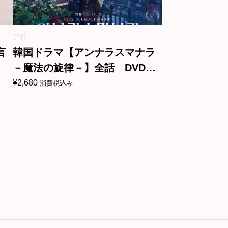
ア行
言
韓国ドラマ【アンナラスマナラ
－魔法の旋律－】全話 DVD＆
Blu-ray
¥
2,680
消費税込み