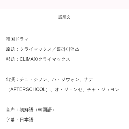
I
M
説明文
A
X
韓国ドラマ
/
原題：クライマックス／클라이맥스
ク
邦題：CLIMAX/クライマックス
ラ
イ
出演：チュ・ジフン、ハ・ジウォン、ナナ
マ
（AFTERSCHOOL）、オ・ジョンセ、チャ・ジュヨン
ッ
ク
ス
音声：朝鮮語（韓国語）
】
字幕：日本語
全