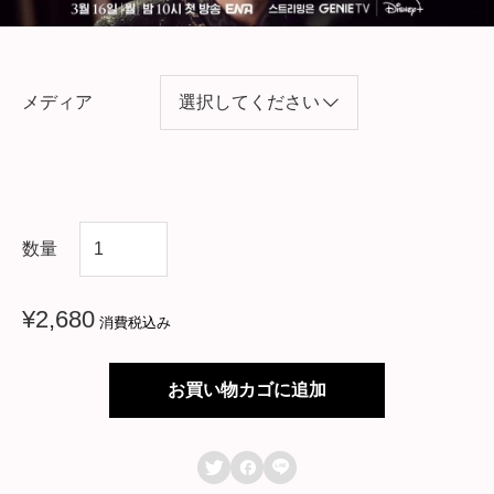
メディア
韓
数量
国
ド
¥
2,680
消費税込み
ラ
マ
お買い物カゴに追加
【
C



L