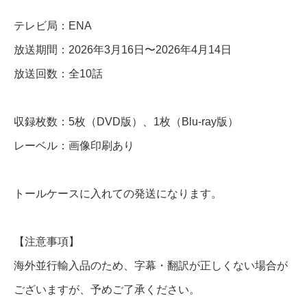
話
テレビ局：ENA
放送期間：2026年3月16日〜2026年4月14日
D
放送回数：全10話
V
D
収録枚数：5枚（DVD版）、1枚（Blu-ray版）
＆
レーベル：画像印刷あり
B
l
u
トールケースに入れての発送になります。
-
r
【注意事項】
a
海外並行輸入品のため、字幕・翻訳が正しくない場合が
y
ございますが、予めご了承ください。
個