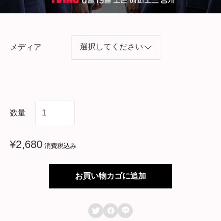
メディア
韓
数量
国
ド
¥
2,680
消費税込み
ラ
マ
お買い物カゴに追加
【
ラ



ン