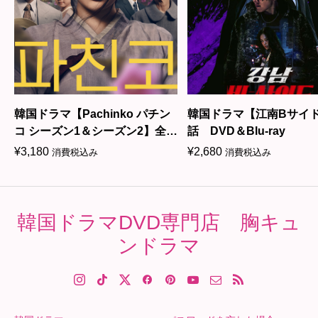
韓国ドラマ【Pachinko パチン
韓国ドラマ【江南Bサイ
コ シーズン1＆シーズン2】全
話 DVD＆Blu-ray
話 DVD＆Blu-ray
¥
3,180
¥
2,680
消費税込み
消費税込み
韓国ドラマDVD専門店 胸キュ
ンドラマ