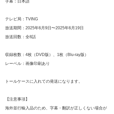
字幕：日本語
B
l
テレビ局：TVING
u
放送期間：2025年6月9日〜2025年6月19日
-
放送回数：全8話
r
a
収録枚数：4枚（DVD版）、1枚（Blu-ray版）
y
レーベル：画像印刷あり
個
トールケースに入れての発送になります。
【注意事項】
海外並行輸入品のため、字幕・翻訳が正しくない場合が