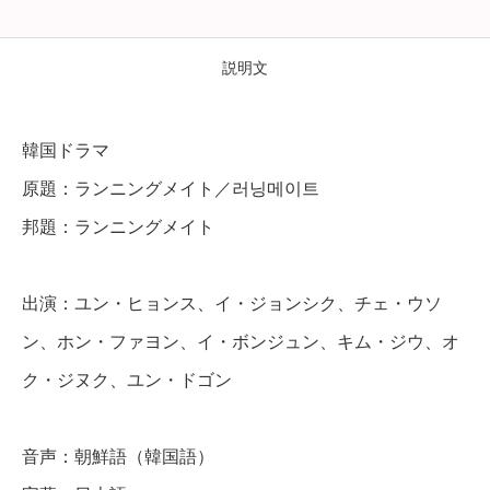
ニ
ン
説明文
グ
メ
韓国ドラマ
イ
原題：ランニングメイト／러닝메이트
ト
邦題：ランニングメイト
】
全
出演：ユン・ヒョンス、イ・ジョンシク、チェ・ウソ
話
ン、ホン・ファヨン、イ・ボンジュン、キム・ジウ、オ
D
ク・ジヌク、ユン・ドゴン
V
D
音声：朝鮮語（韓国語）
＆