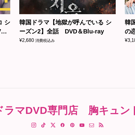
コ シ
韓国ドラマ【地獄が呼んでいる シ
韓
D
ーズン2】全話 DVD＆Blu-ray
の恋
ray
¥
2,680
¥
3,1
消費税込み
ドラマDVD専門店 胸キュン