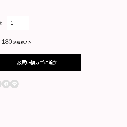
韓
量
国
ド
,180
消費税込み
ラ
マ
お買い物カゴに追加
【
暴

君

の
シ
ェ
フ