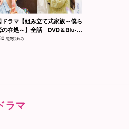
国ドラマ【組み立て式家族～僕ら
韓国ドラマ【
の在処～】全話 DVD＆Blu-
誕生】全話 DV
80
¥
3,180
消費税込み
消費税込み
ドラマ