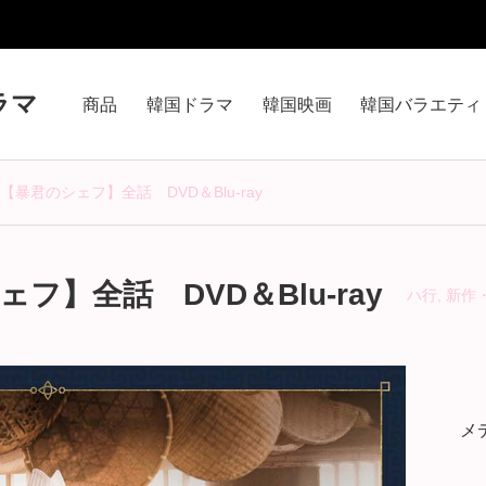
ラマ
商品
韓国ドラマ
韓国映画
韓国バラエティ
暴君のシェフ】全話 DVD＆Blu-ray
】全話 DVD＆Blu-ray
ハ行
,
新作
メ