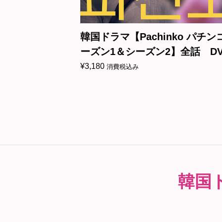
には死を～
韓国ドラマ【Pachinko パチン
DVD＆Blu-
ーズン1＆シーズン2】全話 DV
＆Blu-ray
¥
3,180
消費税込み
韓国