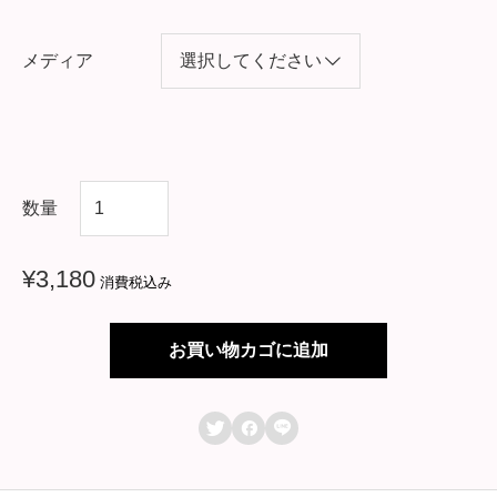
メディア
韓
数量
国
ド
¥
3,180
消費税込み
ラ
マ
お買い物カゴに追加
【
鬼



宮
】