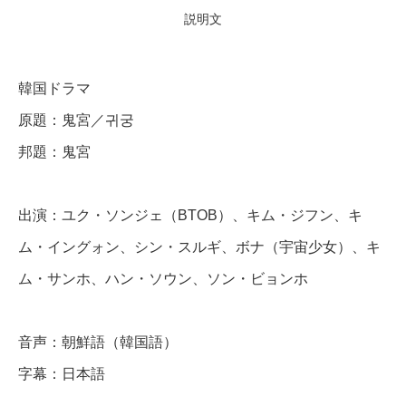
全
説明文
話
韓国ドラマ
D
原題：鬼宮／귀궁
V
邦題：鬼宮
D
＆
出演：ユク・ソンジェ（BTOB）、キム・ジフン、キ
B
ム・イングォン、シン・スルギ、ボナ（宇宙少女）、キ
l
u
ム・サンホ、ハン・ソウン、ソン・ビョンホ
-
r
音声：朝鮮語（韓国語）
a
字幕：日本語
y