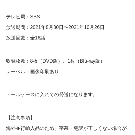
l
テレビ局：SBS
u
-
放送期間：2021年8月30日〜2021年10月26日
r
放送回数：全16話
a
y
収録枚数：8枚（DVD版）、1枚（Blu-ray版）
個
レーベル：画像印刷あり
トールケースに入れての発送になります。
【注意事項】
海外並行輸入品のため、字幕・翻訳が正しくない場合が