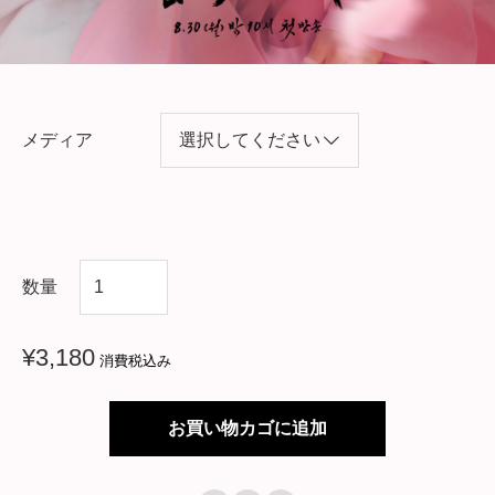
メディア
韓
数量
国
ド
¥
3,180
消費税込み
ラ
マ
お買い物カゴに追加
【
ホ