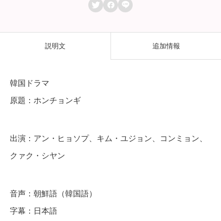



ン
チ
ョ
説明文
追加情報
ン
ギ
韓国ドラマ
】
原題：ホンチョンギ
全
話
出演：アン・ヒョソプ、キム・ユジョン、コンミョン、
D
クァク・シヤン
V
D
音声：朝鮮語（韓国語）
＆
字幕：日本語
B