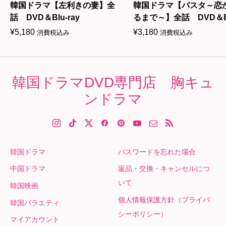
韓国ドラマ【左利きの妻】全
韓国ドラマ【パスタ～恋
話 DVD＆Blu-ray
るまで～】全話 DVD＆Bl
ray
¥
5,180
¥
3,180
消費税込み
消費税込み
韓国ドラマDVD専門店 胸キュ
ンドラマ
韓国ドラマ
パスワードを忘れた場合
中国ドラマ
返品・交換・キャンセルにつ
いて
韓国映画
個人情報保護方針（プライバ
韓国バラエティ
シーポリシー）
マイアカウント