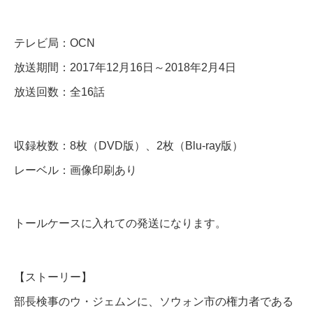
話
テレビ局：OCN
D
放送期間：2017年12月16日～2018年2月4日
V
放送回数：全16話
D
＆
収録枚数：8枚（DVD版）、2枚（Blu-ray版）
B
レーベル：画像印刷あり
l
u
-
トールケースに入れての発送になります。
r
a
【ストーリー】
y
部長検事のウ・ジェムンに、ソウォン市の権力者である
個