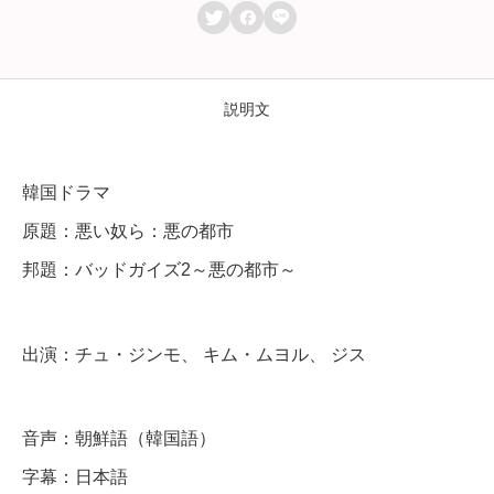



ッ
ド
ガ
説明文
イ
ズ
韓国ドラマ
2
原題：悪い奴ら：悪の都市
～
邦題：バッドガイズ2～悪の都市～
悪
の
都
出演：チュ・ジンモ、 キム・ムヨル、 ジス
市
～
音声：朝鮮語（韓国語）
】
字幕：日本語
全