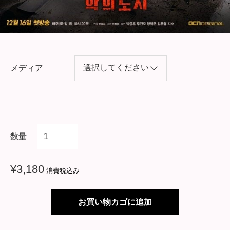
メディア
韓
数量
国
ド
¥
3,180
消費税込み
ラ
マ
お買い物カゴに追加
【
バ