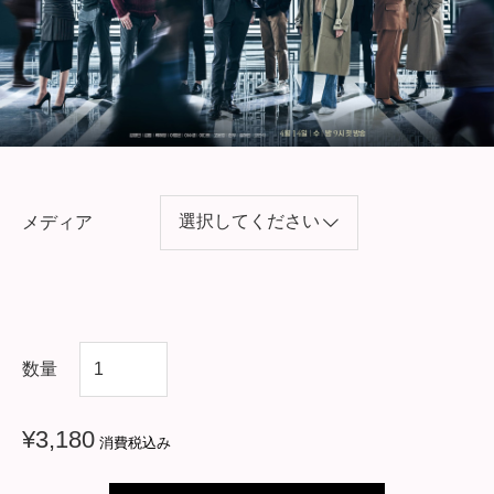
メディア
韓
数量
国
ド
¥
3,180
消費税込み
ラ