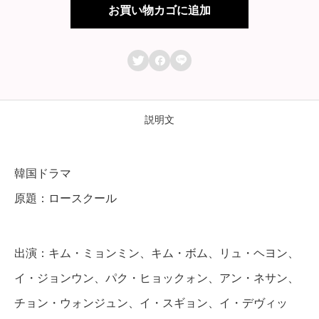
マ
お買い物カゴに追加
【
ロ



ー
ス
ク
説明文
ー
ル
韓国ドラマ
】
原題：ロースクール
全
話
出演：キム・ミョンミン、キム・ボム、リュ・ヘヨン、
D
イ・ジョンウン、パク・ヒョックォン、アン・ネサン、
V
チョン・ウォンジュン、イ・スギョン、イ・デヴィッ