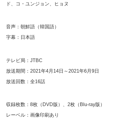
D
ド、コ・ユンジョン、ヒョヌ
＆
B
音声：朝鮮語（韓国語）
l
字幕：日本語
u
-
r
テレビ局：JTBC
a
放送期間：2021年4月14日～2021年6月9日
y
放送回数：全16話
個
収録枚数：8枚（DVD版）、2枚（Blu-ray版）
レーベル：画像印刷あり