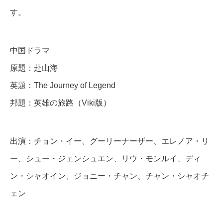
o
す。
u
r
n
中国ドラマ
e
原題：赴山海
y
英題：The Journey of Legend
o
邦題：英雄の旅路（Viki版）
f
L
出演：チョン・イー、グーリーナーザー、エレノア・リ
e
ー、シュー・ジェンシュエン、リウ・モンルイ、ディ
g
e
ン・シャオイン、ジョニー・チャン、チャン・シャオチ
n
ェン
d