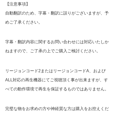
【注意事項】
D
自動翻訳のため、字幕・翻訳に誤りがございますが、予
V
めご了承ください。
D
＆
B
字幕・翻訳内容に関するお問い合わせには対応いたしか
l
ねますので、ご了承の上でご購入ご検討ください。
u
-
リージョンコード2またはリージョンコードA、および
r
ALL対応の再生機器にてご視聴頂く事が出来ますが、す
a
べての動作環境で再生を保証するものではありません。
y
個
完璧な物をお求めの方や神経質な方は購入をお控えくだ