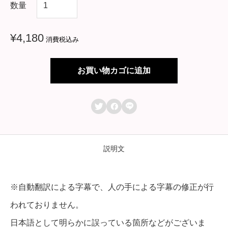
中
数量
国
ド
¥
4,180
消費税込み
ラ
マ
お買い物カゴに追加
【
赴



山
海
／
説明文
T
h
※自動翻訳による字幕で、人の手による字幕の修正が行
e
われておりません。
J
日本語として明らかに誤っている箇所などがございま