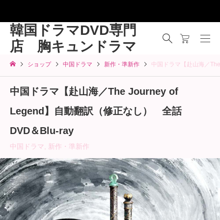
韓国ドラマDVD専門
店 胸キュンドラマ
ショップ
中国ドラマ
新作・準新作
中国ドラマ【赴山海／The J
中国ドラマ【赴山海／The Journey of
Legend】自動翻訳（修正なし） 全話
DVD＆Blu-ray
中国ドラマ
,
新作・準新作