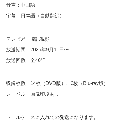
】
音声：中国語
自
字幕：日本語（自動翻訳）
動
翻
テレビ局：騰訊視頻
訳
（
放送期間：2025年9月11日〜
修
放送回数：全40話
正
な
収録枚数：14枚（DVD版）、3枚（Blu-ray版）
し
レーベル：画像印刷あり
）
全
トールケースに入れての発送になります。
話