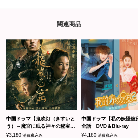
関連商品
中国ドラマ【鬼吹灯（きすいと
中国ドラマ【私の妖怪彼
-
う）～魔宮に眠る神々の秘宝
全話 DVD＆Blu-ray
～】全話 DVD＆Blu-ray
¥
3,180
¥
4,180
消費税込み
消費税込み