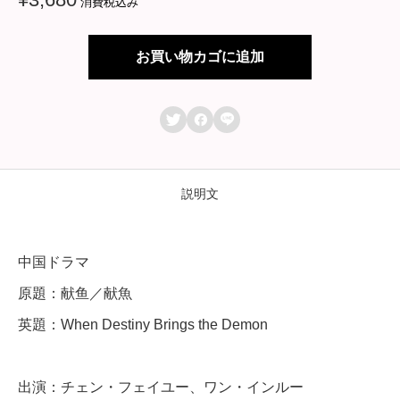
消費税込み
ラ
マ
お買い物カゴに追加
【
献



鱼
／
献
説明文
魚
／
中国ドラマ
W
原題：献鱼／献魚
h
英題：When Destiny Brings the Demon
e
n
出演：チェン・フェイユー、ワン・インルー
D