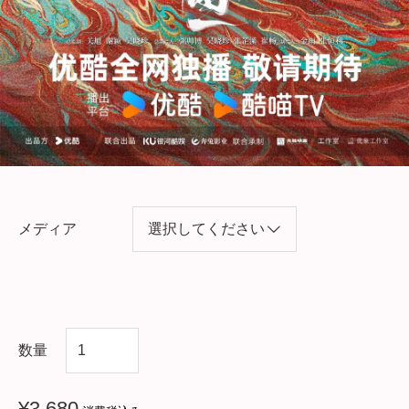
メディア
中
数量
国
ド
¥
3,680