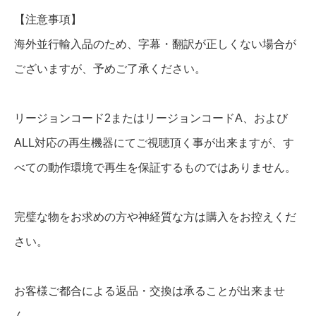
e
【注意事項】
D
海外並行輸入品のため、字幕・翻訳が正しくない場合が
e
ございますが、予めご了承ください。
m
o
リージョンコード2またはリージョンコードA、および
n
ALL対応の再生機器にてご視聴頂く事が出来ますが、す
】
べての動作環境で再生を保証するものではありません。
全
話
完璧な物をお求めの方や神経質な方は購入をお控えくだ
D
さい。
V
D
お客様ご都合による返品・交換は承ることが出来ませ
＆
ん。