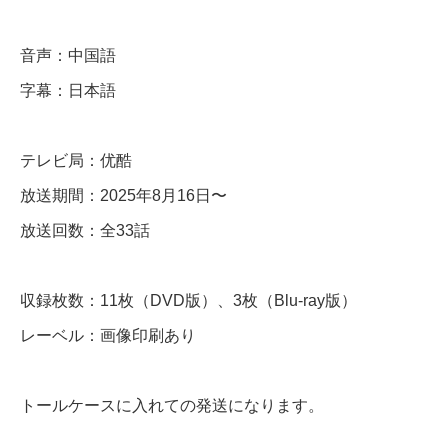
e
s
音声：中国語
t
字幕：日本語
i
n
テレビ局：优酷
y
放送期間：2025年8月16日〜
B
放送回数：全33話
r
i
収録枚数：11枚（DVD版）、3枚（Blu-ray版）
n
レーベル：画像印刷あり
g
s
トールケースに入れての発送になります。
t
h