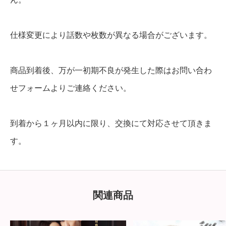
B
l
仕様変更により話数や枚数が異なる場合がございます。
u
-
商品到着後、万が一初期不良が発生した際はお問い合わ
r
せフォームよりご連絡ください。
a
y
到着から１ヶ月以内に限り、交換にて対応させて頂きま
個
す。
関連商品