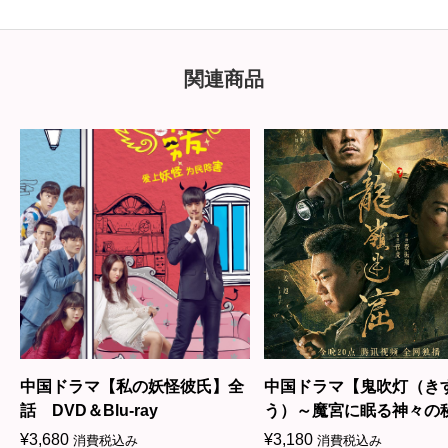
関連商品
中国ドラマ【私の妖怪彼氏】全
中国ドラマ【鬼吹灯（き
D
話 DVD＆Blu-ray
う）～魔宮に眠る神々の
～】全話 DVD＆Blu-ra
¥
3,680
¥
3,180
消費税込み
消費税込み