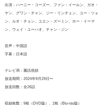
出演：ハーニー・コーズー、ファン・イールン、ガオ・
の
愛
ヤン、グワン・チャン、ジー・リンチェン、ユー・ツォ
】
ン、ルオ・チョン、ユエン・ズーミン、ホー・イーマ
全
ン、ウェイ・ユーハオ、チャン・ジン
話
音声：中国語
D
字幕：日本語
V
D
テレビ局：騰訊視頻
＆
放送期間：2024年9月29日〜
B
放送回数：全26話
l
u
-
収録枚数：9枚（DVD版）、2枚（Blu-ray版）