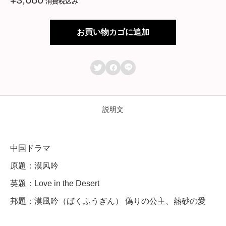
消費税込み
ラ
マ
お買い物カゴに追加
【
漠



風
吟
偽
説明文
り
の
中国ドラマ
公
原題：漠风吟
主
英題：Love in the Desert
、
邦題：漠風吟（ばくふうぎん） 偽りの公主、熱砂の愛
熱
砂