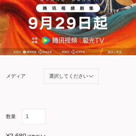
メディア
中
数量
国
ド
¥
3,680