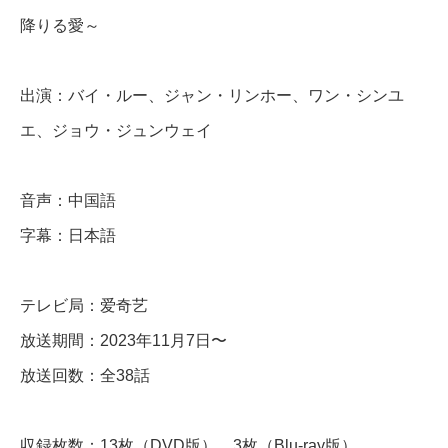
降りる愛～
ょ
む
)
出演：バイ・ルー、ジャン・リンホー、ワン・シンユ
～
エ、ジョウ・ジュンウェイ
宮
廷
音声：中国語
に
字幕：日本語
ふ
た
テレビ局：爱奇艺
た
放送期間：2023年11月7日〜
び
放送回数：全38話
舞
い
収録枚数：13枚（DVD版）、3枚（Blu-ray版）
降