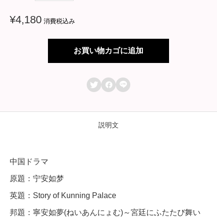
ド
¥
4,180
消費税込み
ラ
マ
お買い物カゴに追加
【
寧



安
如
夢
説明文
(
ね
中国ドラマ
い
原題：宁安如梦
あ
英題：Story of Kunning Palace
ん
邦題：寧安如夢(ねいあんにょむ)～宮廷にふたたび舞い
に