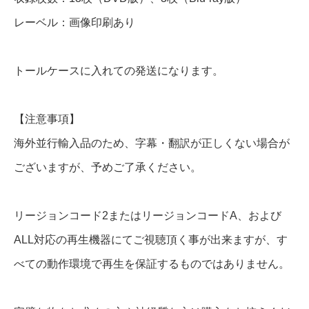
り
レーベル：画像印刷あり
る
愛
トールケースに入れての発送になります。
～
】
【注意事項】
全
海外並行輸入品のため、字幕・翻訳が正しくない場合が
話
ございますが、予めご了承ください。
D
リージョンコード2またはリージョンコードA、および
V
ALL対応の再生機器にてご視聴頂く事が出来ますが、す
D
＆
べての動作環境で再生を保証するものではありません。
B
l