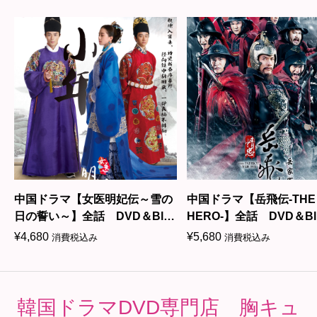
中国ドラマ【女医明妃伝～雪の
中国ドラマ【岳飛伝-THE 
＆
日の誓い～】全話 DVD＆Blu-
HERO-】全話 DVD＆Blu
ray
¥
4,680
¥
5,680
消費税込み
消費税込み
韓国ドラマDVD専門店 胸キュ