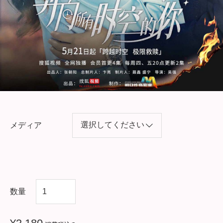
メディア
中
数量
国
ド