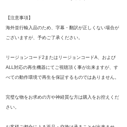
B
l
【注意事項】
u
海外並行輸入品のため、字幕・翻訳が正しくない場合が
-
ございますが、予めご了承ください。
r
a
リージョンコード2またはリージョンコードA、および
y
ALL対応の再生機器にてご視聴頂く事が出来ますが、す
個
べての動作環境で再生を保証するものではありません。
完璧な物をお求めの方や神経質な方は購入をお控えくだ
さい。
お客様ご都合による返品・交換は承ることが出来ませ