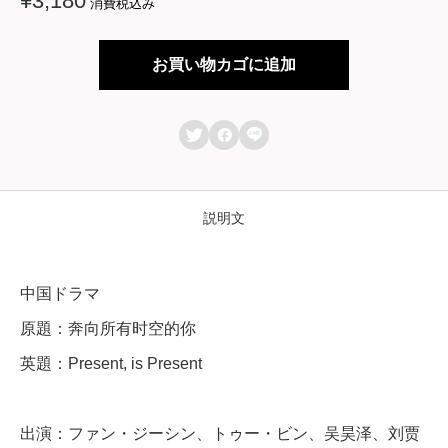
¥
3,180
消費税込み
ラ
マ
お買い物カゴに追加
【
P



r
e
s
説明文
e
n
中国ドラマ
t
原題：奔向所有时空的你
,
英題：Present, is Present
i
s
出演：ファン・ジーシン、トゥー・ビン、吴昊泽、刘贾
P