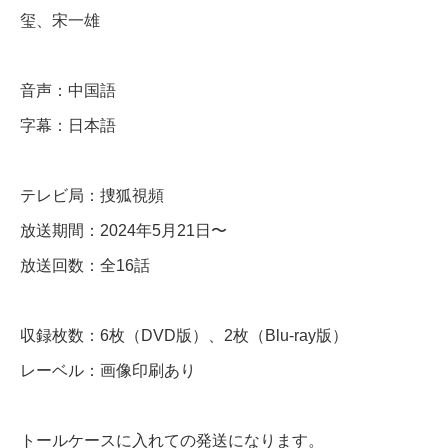
玺、宋一雄
r
e
s
音声：中国語
e
字幕：日本語
n
t
テレビ局：捜狐視頻
】
放送期間：2024年5月21日〜
全
放送回数：全16話
話
収録枚数：6枚（DVD版）、2枚（Blu-ray版）
D
レーベル：画像印刷あり
V
D
＆
トールケースに入れての発送になります。