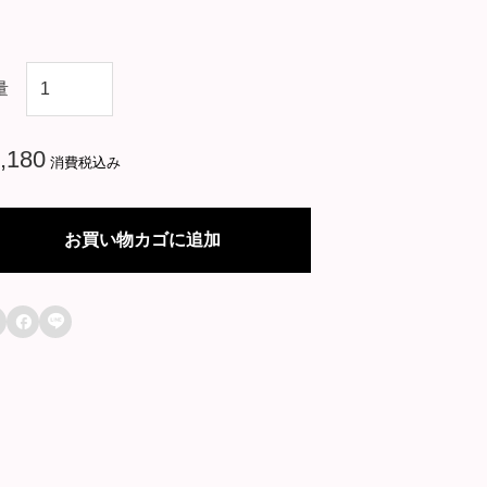
韓
量
国
映
,180
消費税込み
画
【
お買い物カゴに追加
空
気

殺

人
～
T
O