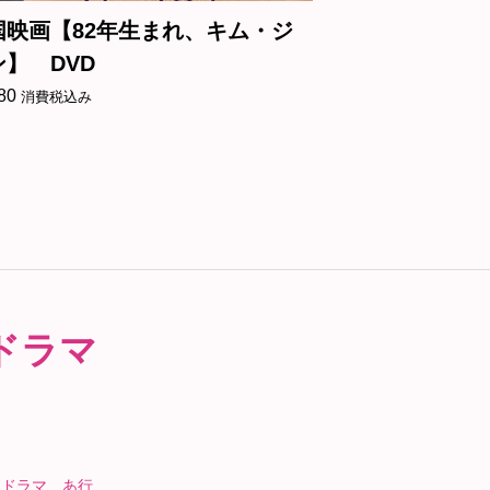
国映画【82年生まれ、キム・ジ
韓国映画【シ
ン】 DVD
ブ】 DVD
80
¥
2,180
消費税込み
消費税込み
ドラマ
国ドラマ あ行