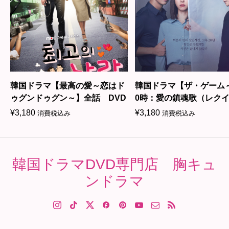
韓国ドラマ【最高の愛～恋はド
韓国ドラマ【ザ・ゲーム
ゥグンドゥグン～】全話 DVD
0時：愛の鎮魂歌（レク
ム）～】全話 DVD＆Blu-
¥
3,180
¥
3,180
消費税込み
消費税込み
韓国ドラマDVD専門店 胸キュ
ンドラマ