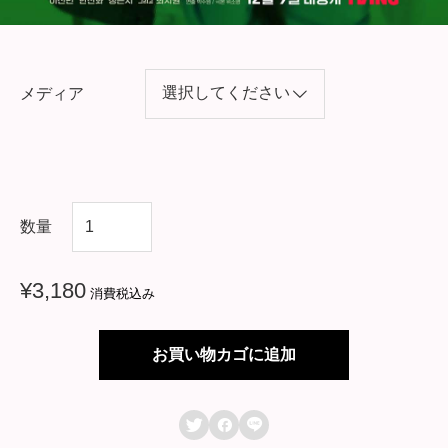
メディア
韓
数量
国
ド
¥
3,180
消費税込み
ラ
マ
お買い物カゴに追加
【
酒



飲