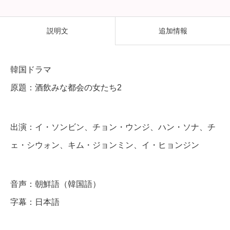
み
な
説明文
追加情報
都
会
韓国ドラマ
の
原題：酒飲みな都会の女たち2
女
た
出演：イ・ソンビン、チョン・ウンジ、ハン・ソナ、チ
ち
2
ェ・シウォン、キム・ジョンミン、イ・ヒョンジン
】
全
音声：朝鮮語（韓国語）
話
字幕：日本語
D