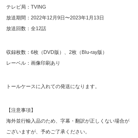
テレビ局：TVING
V
D
放送期間：2022年12月9日〜2023年1月13日
＆
放送回数：全12話
B
l
収録枚数：6枚（DVD版）、2枚（Blu-ray版）
u
レーベル：画像印刷あり
-
r
a
トールケースに入れての発送になります。
y
個
【注意事項】
海外並行輸入品のため、字幕・翻訳が正しくない場合が
ございますが、予めご了承ください。