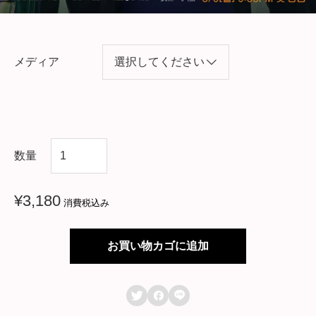
メディア
韓
数量
国
ド
¥
3,180
消費税込み
ラ
マ
お買い物カゴに追加
【
オ



ア