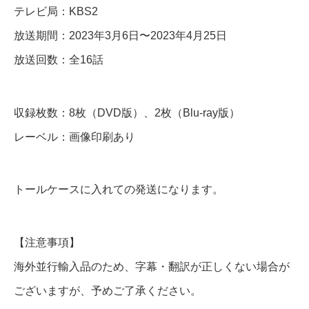
テレビ局：KBS2
r
a
放送期間：2023年3月6日〜2023年4月25日
y
放送回数：全16話
個
収録枚数：8枚（DVD版）、2枚（Blu-ray版）
レーベル：画像印刷あり
トールケースに入れての発送になります。
【注意事項】
海外並行輸入品のため、字幕・翻訳が正しくない場合が
ございますが、予めご了承ください。