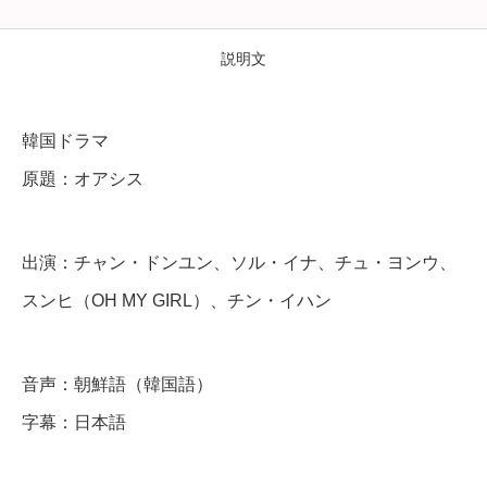
シ
ス
説明文
】
全
韓国ドラマ
話
原題：オアシス
D
出演：チャン・ドンユン、ソル・イナ、チュ・ヨンウ、
V
D
スンヒ（OH MY GIRL）、チン・イハン
＆
B
音声：朝鮮語（韓国語）
l
字幕：日本語
u
-