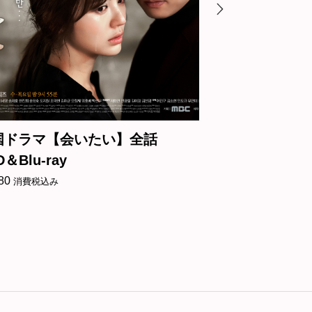
話
韓国ドラマ【愛の不時着】全話
韓
DVD＆Blu-ray
話
¥
3,180
¥
3
消費税込み