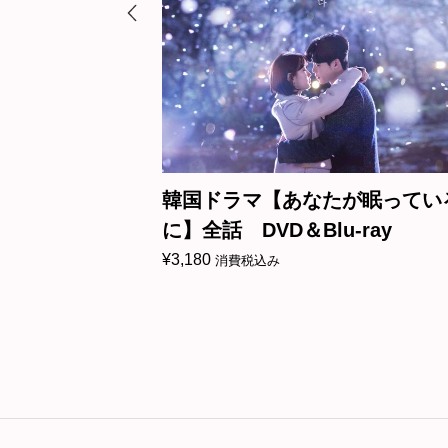
ラマ【あなたが眠っている間
韓国ドラマ【あい
DVD＆Blu-ray
話 DVD＆Blu-ray
¥
3,180
税込み
消費税込み