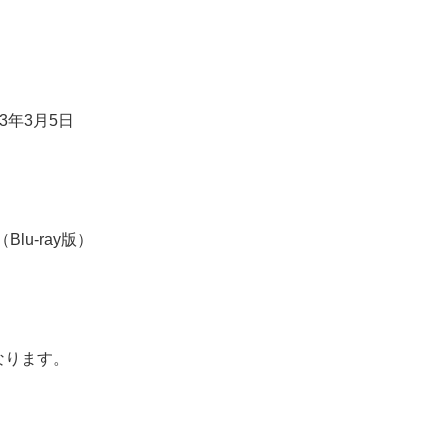
3年3月5日
lu-ray版）
なります。