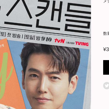
メ
数
¥
3
