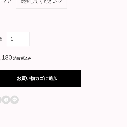
ディア
韓
量
国
ド
,180
消費税込み
ラ
マ
お買い物カゴに追加
【
イ

ル

タ
・
ス