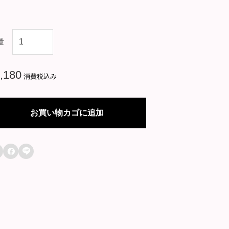
韓
量
国
ド
,180
消費税込み
ラ
マ
お買い物カゴに追加
【
ア

ダ

マ
ス
失
わ