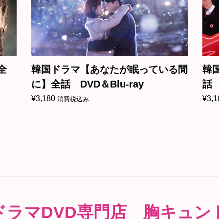
全
韓国ドラマ【あなたが眠っている間
韓
に】全話 DVD＆Blu-ray
話 
¥
3,180
¥
3,1
消費税込み
ドラマDVD専門店 胸キュン