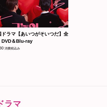
国ドラマ【あいつがそいつだ】全
韓国ドラマ【
DVD＆Blu-ray
DVD＆Blu-ray
80
¥
5,180
消費税込み
消費税込み
ドラマ