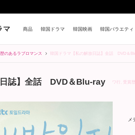
ラマ
商品
韓国ドラマ
韓国映画
韓国バラエティ
歴のあるラブロマンス
韓国ドラマ【私の解放日誌】全話 DVD＆Blu-
】全話 DVD＆Blu-ray
ワ行
,
受賞
メ