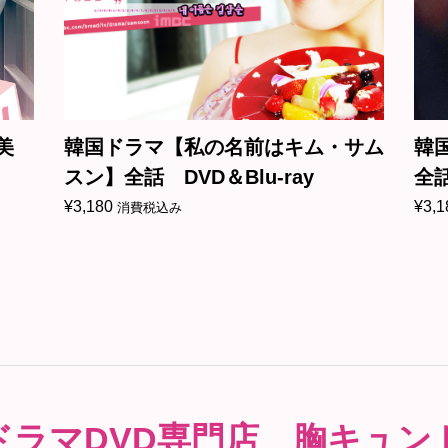
美
韓国ドラマ【私の名前はキム・サム
韓
スン】全話 DVD＆Blu-ray
全話
¥
3,180
¥
3,1
消費税込み
ドラマDVD専門店 胸キュン