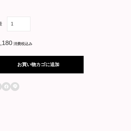
韓
量
国
ド
,180
消費税込み
ラ
マ
お買い物カゴに追加
【
私

の

解
放
日
誌