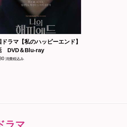
国ドラマ【私のハッピーエンド】
韓国ドラマ【
 DVD＆Blu-ray
て】全話 DVD＆
80
¥
2,680
消費税込み
消費税込み
ドラマ