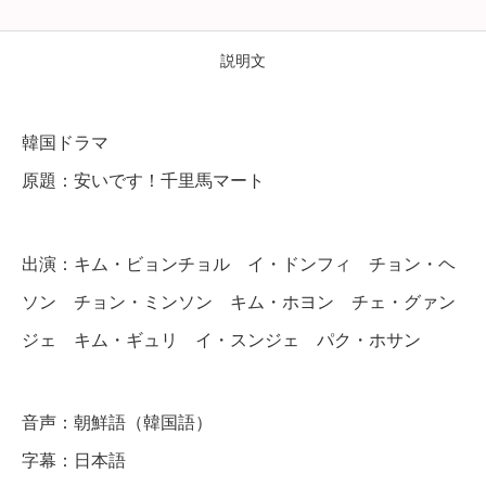
で
す
説明文
！
千
韓国ドラマ
里
原題：安いです！千里馬マート
馬
マ
出演：キム・ビョンチョル イ・ドンフィ チョン・ヘ
ー
ト
ソン チョン・ミンソン キム・ホヨン チェ・グァン
】
ジェ キム・ギュリ イ・スンジェ パク・ホサン
全
話
音声：朝鮮語（韓国語）
字幕：日本語
D