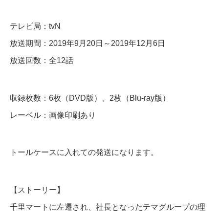
V
D
テレビ局：tvN
＆
放送期間：2019年9月20日～2019年12月6日
B
放送回数：全12話
l
u
収録枚数：6枚（DVD版）、2枚（Blu-ray版）
-
レーベル：画像印刷あり
r
a
y
トールケースに入れての発送になります。
個
【ストーリー】
千里マートに左遷され、社長となったテマグループの理