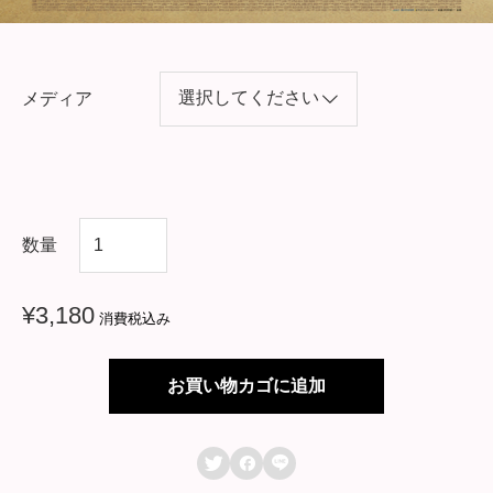
メディア
韓
数量
国
ド
¥
3,180
消費税込み
ラ
マ
お買い物カゴに追加
【
安



い