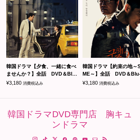
韓国ドラマ【夕食、一緒に食べ
韓国ドラマ【約束の地～S
ませんか？】全話 DVD＆Blu-
ME～】全話 DVD＆Blu-
ray
¥
3,180
¥
3,180
消費税込み
消費税込み
韓国ドラマDVD専門店 胸キュ
ンドラマ