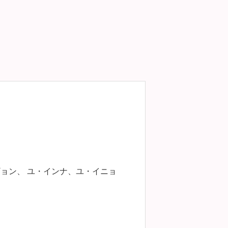
-
r
a
y
個
ギョン、 ユ・インナ、ユ・イニョ