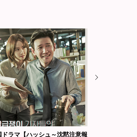
韓国ドラマ【ハベクの新婦】全話
韓国ドラ