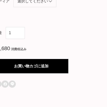
ディア
韓
量
国
ド
,680
消費税込み
ラ
マ
お買い物カゴに追加
【
星

か

ら
来
た