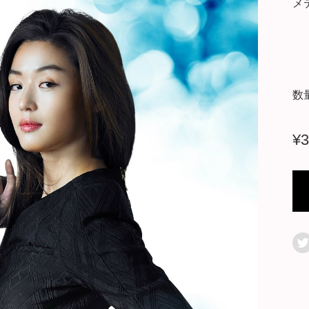
メ
数
¥
3
