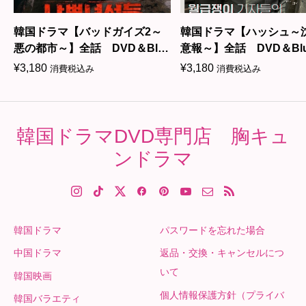
D
韓国ドラマ【バッドガイズ2～
韓国ドラマ【ハッシュ～
悪の都市～】全話 DVD＆Blu-
意報～】全話 DVD＆Blu-
ray
¥
3,180
¥
3,180
消費税込み
消費税込み
韓国ドラマDVD専門店 胸キュ
ンドラマ
韓国ドラマ
パスワードを忘れた場合
中国ドラマ
返品・交換・キャンセルにつ
いて
韓国映画
個人情報保護方針（プライバ
韓国バラエティ