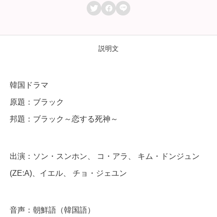
ブ



ラ
ッ
ク
説明文
～
恋
韓国ドラマ
す
原題：ブラック
る
邦題：ブラック～恋する死神～
死
神
～
出演：ソン・スンホン、 コ・アラ、 キム・ドンジュン
】
(ZE:A)、イエル、 チョ・ジェユン
全
話
音声：朝鮮語（韓国語）