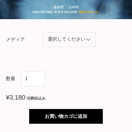
メディア
韓
数量
国
ド
¥
3,180
消費税込み
ラ
マ
お買い物カゴに追加
【