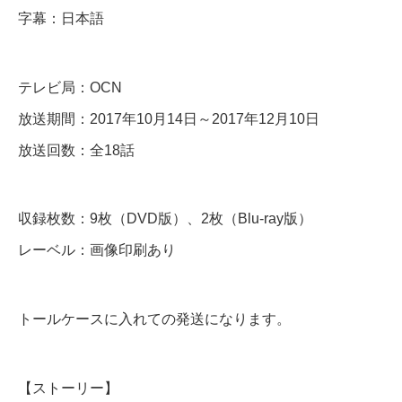
字幕：日本語
D
V
D
テレビ局：OCN
＆
放送期間：2017年10月14日～2017年12月10日
B
放送回数：全18話
l
u
収録枚数：9枚（DVD版）、2枚（Blu-ray版）
-
レーベル：画像印刷あり
r
a
y
トールケースに入れての発送になります。
個
【ストーリー】