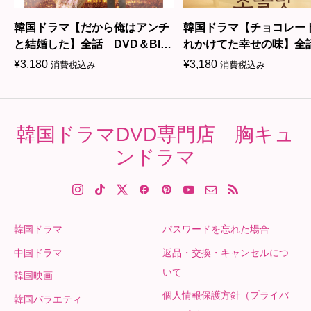
韓国ドラマ【だから俺はアンチ
韓国ドラマ【チョコレート
と結婚した】全話 DVD＆Blu-
れかけてた幸せの味】
ray
DVD＆Blu-ray
¥
3,180
¥
3,180
消費税込み
消費税込み
韓国ドラマDVD専門店 胸キュ
ンドラマ
韓国ドラマ
パスワードを忘れた場合
中国ドラマ
返品・交換・キャンセルにつ
いて
韓国映画
個人情報保護方針（プライバ
韓国バラエティ