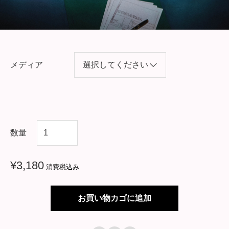
メディア
韓
数量
国
ド
¥
3,180
消費税込み
ラ
マ
お買い物カゴに追加
【
ド