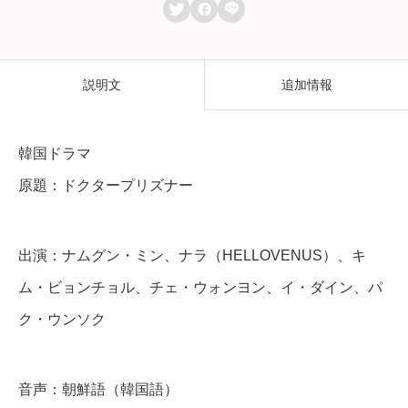



ク
タ
ー
説明文
追加情報
プ
リ
韓国ドラマ
ズ
原題：ドクタープリズナー
ナ
ー
出演：ナムグン・ミン、ナラ（HELLOVENUS）、キ
】
全
ム・ビョンチョル、チェ・ウォンヨン、イ・ダイン、パ
話
ク・ウンソク
D
音声：朝鮮語（韓国語）
V