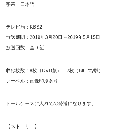
字幕：日本語
D
＆
B
テレビ局：KBS2
l
放送期間：2019年3月20日～2019年5月15日
u
放送回数：全16話
-
r
収録枚数：8枚（DVD版）、2枚（Blu-ray版）
a
レーベル：画像印刷あり
y
個
トールケースに入れての発送になります。
【ストーリー】