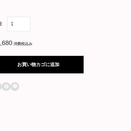
韓
量
国
ド
,680
消費税込み
ラ
マ
お買い物カゴに追加
【
製

パ

ン
王
キ
ム