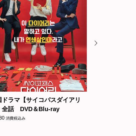
アリ
韓国ドラマ【サバイバー：60日間
韓
の大統領】全話 DVD＆Blu-ray
話
¥
3,180
¥
3
消費税込み