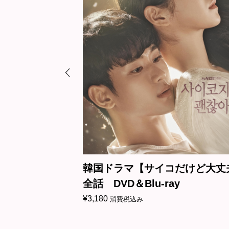
ラマ【サイコだけど大丈夫】
韓国ドラマ【シー
D＆Blu-ray
ン】全話 DVD＆Blu
¥
3,180
税込み
消費税込み