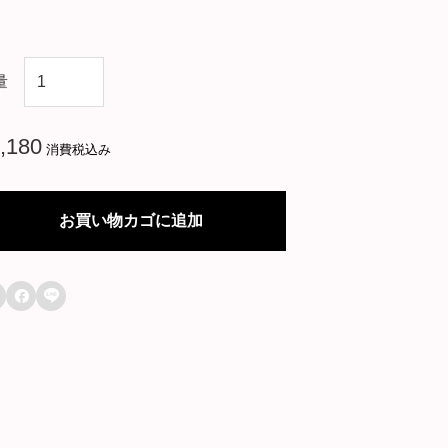
韓
量
国
ド
,180
消費税込み
ラ
マ
お買い物カゴに追加
【
十

八

の
瞬
間
】