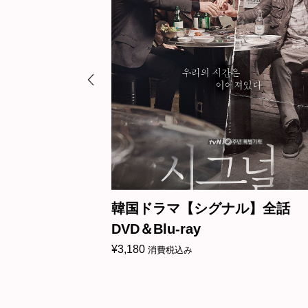
ドラマ【シグナル】全話
韓国ドラマ【ジ
Blu-ray
男女－】全話 DVD
¥
3,180
消費税込み
消費税込み