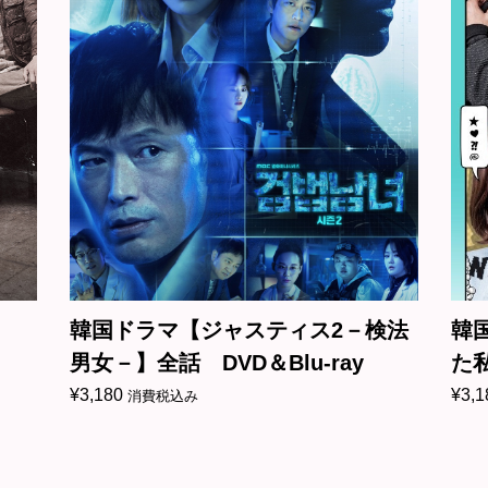
ャスティス2－検法
韓国ドラマ【ジキルとハイ
＆Blu-ray
た私～Hyde, Jekyll, M
DVD＆Blu-ray
¥
3,180
消費税込み