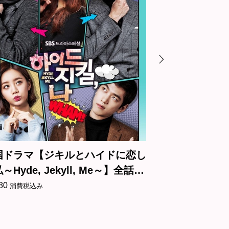
ドに恋し
韓国ドラマ【シーシュポス：The
e～】全話
Myth】全話 DVD＆Blu-ray
¥
3,180
消費税込み