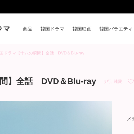
ラマ
商品
韓国ドラマ
韓国映画
韓国バラエティ
国ドラマ【十八の瞬間】全話 DVD＆Blu-ray
全話 DVD＆Blu-ray
サ行
,
純愛
メ