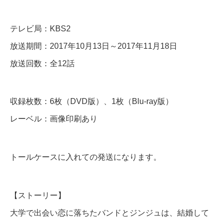
B
l
テレビ局：KBS2
u
放送期間：2017年10月13日～2017年11月18日
-
放送回数：全12話
r
a
収録枚数：6枚（DVD版）、1枚（Blu-ray版）
y
レーベル：画像印刷あり
個
トールケースに入れての発送になります。
【ストーリー】
大学で出会い恋に落ちたバンドとジンジュは、結婚して