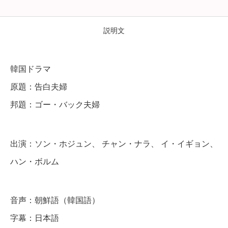
・
バ
説明文
ッ
ク
韓国ドラマ
夫
原題：告白夫婦
婦
邦題：ゴー・バック夫婦
】
全
話
出演：ソン・ホジュン、 チャン・ナラ、 イ・イギョン、
ハン・ボルム
D
V
音声：朝鮮語（韓国語）
D
字幕：日本語
＆