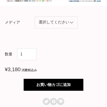
メディア
韓
数量
国
ド
¥
3,180
消費税込み
ラ
マ
お買い物カゴに追加
【
ゴ



ー