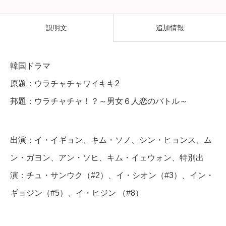
チ
ャ
説明文
追加情報
チ
ャ
韓国ドラマ
！
原題：ウラチャチャワイキキ2
？
邦題：ウラチャチャ！？～男女６人恋のバトル～
～
男
女
出演：イ・イギョン、キム・ソノ、シン・ヒョンス、ム
６
ン・ガヨン、アン・ソヒ、キム・イェウォン、特別出
人
演：チュ・サンウク（#2）、イ・シオン（#3）、イン・
恋
ギョジン（#5）、イ・ヒジン （#8）
の
バ