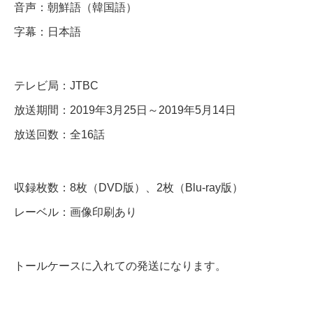
音声：朝鮮語（韓国語）
ト
字幕：日本語
ル
～
】
テレビ局：JTBC
全
放送期間：2019年3月25日～2019年5月14日
話
放送回数：全16話
D
収録枚数：8枚（DVD版）、2枚（Blu-ray版）
V
レーベル：画像印刷あり
D
＆
B
トールケースに入れての発送になります。
l
u