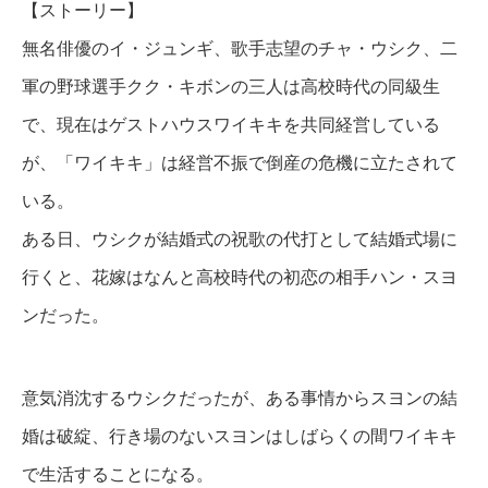
【ストーリー】
-
無名俳優のイ・ジュンギ、歌手志望のチャ・ウシク、二
r
軍の野球選手クク・キボンの三人は高校時代の同級生
a
で、現在はゲストハウスワイキキを共同経営している
y
個
が、「ワイキキ」は経営不振で倒産の危機に立たされて
いる。
ある日、ウシクが結婚式の祝歌の代打として結婚式場に
行くと、花嫁はなんと高校時代の初恋の相手ハン・スヨ
ンだった。
意気消沈するウシクだったが、ある事情からスヨンの結
婚は破綻、行き場のないスヨンはしばらくの間ワイキキ
で生活することになる。