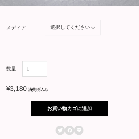
メディア
韓
数量
国
ド
¥
3,180
消費税込み
ラ
マ
お買い物カゴに追加
【
ウ



ラ