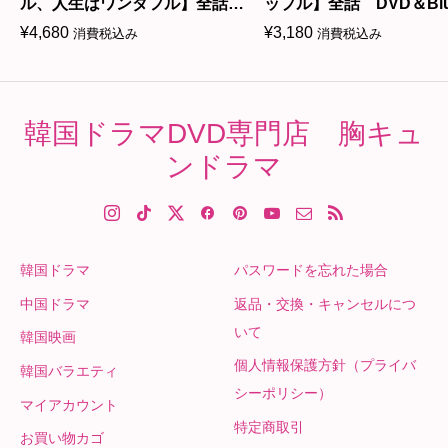
ル、人生はワンダフル】全話
ップル】全話 DVD＆Blu-
Blu-ray
¥
4,680
¥
3,180
消費税込み
消費税込み
韓国ドラマDVD専門店 胸キュ
ンドラマ
韓国ドラマ
パスワードを忘れた場合
中国ドラマ
返品・交換・キャンセルにつ
いて
韓国映画
個人情報保護方針（プライバ
韓国バラエティ
シーポリシー）
マイアカウント
特定商取引
お買い物カゴ