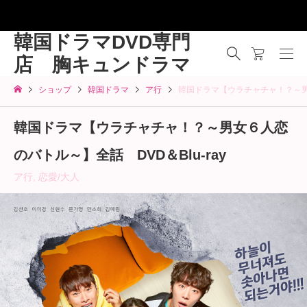
韓国ドラマDVD専門
店 胸キュンドラマ
ショップ
韓国ドラマ
ア行
韓国ドラマ【ウラチャチャ！？～男女
韓国ドラマ【ウラチャチャ！？～男女６人恋
のバトル～】全話 DVD＆Blu-ray
ア行
,
恋愛/大人