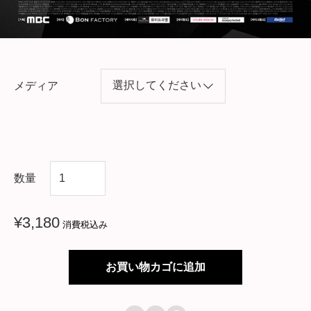
メディア
韓
数量
国
ド
¥
3,180
消費税込み
ラ
マ
お買い物カゴに追加
【
偉