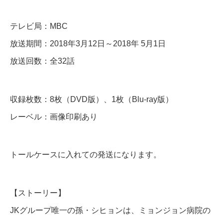
l
テレビ局：MBC
u
-
放送期間：2018年3月12日～2018年 5月1日
r
放送回数：全32話
a
y
収録枚数：8枚（DVD版）、1枚（Blu-ray版）
個
レーベル：画像印刷あり
トールケースに入れての発送になります。
【ストーリー】
JKグループ唯一の孫・シヒョンは、ミョンジョン病院の