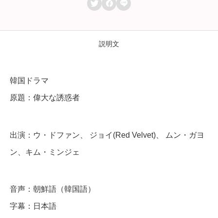



大
な
誘
説明文
惑
者
韓国ドラマ
】
原題：偉大な誘惑者
全
話
出演：ウ・ドファン、 ジョイ(Red Velvet)、 ムン・ガヨ
D
ン、キム・ミンジェ
V
D
音声：朝鮮語（韓国語）
＆
字幕：日本語
B