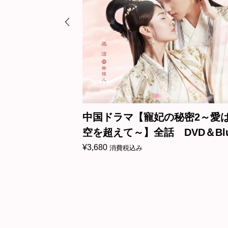
雪の日の
中国ドラマ【寵妃の秘密2～愛は時
ay
空を超えて～】全話 DVD＆Blu-
ray
¥
3,680
消費税込み