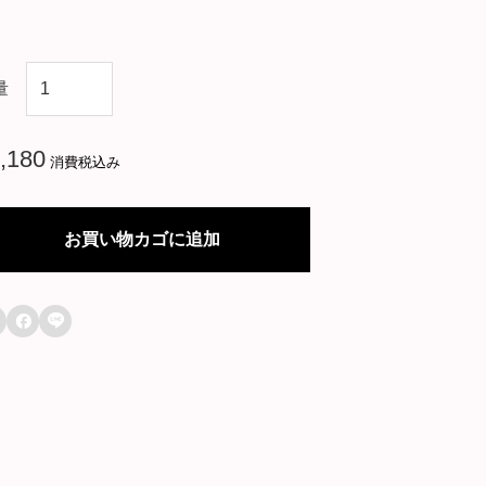
中
量
国
ド
,180
消費税込み
ラ
マ
お買い物カゴに追加
【
サ

レ

妻
の
華
麗