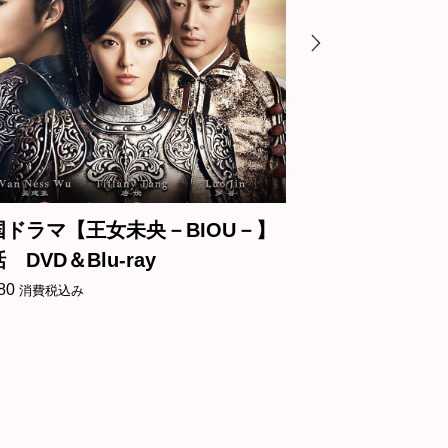
マ【王女未央－BIOU－】
中国ドラマ【永遠の
＆Blu-ray
～】全話 DVD＆Blu-
¥
5,180
税込み
消費税込み