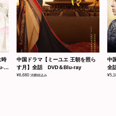
中国ドラマ【ミーユエ 王朝を照ら
中国ドラ
す月】全話 DVD＆Blu-ray
全話 DVD
¥
6,680
¥
5,180
消費税込み
消費