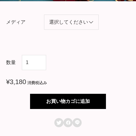
メディア
中
数量
国
ド
¥
3,180
消費税込み
ラ
マ
お買い物カゴに追加
【
貴



公