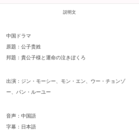
子
様
説明文
と
運
中国ドラマ
命
原題：公子贵姓
の
邦題：貴公子様と運命の泣きぼくろ
泣
き
ぼ
出演：ジン・モーシー、モン・エン、ウー・チョンゾ
く
ー、パン・ルーユー
ろ
】
音声：中国語
全
字幕：日本語
話