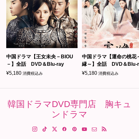
中国ドラマ【王女未央－BIOU
中国ドラマ【運命の桃花
－】全話 DVD＆Blu-ray
縁～】全話 DVD＆Blu-r
¥
5,180
¥
5,180
消費税込み
消費税込み
韓国ドラマDVD専門店 胸キュ
ンドラマ