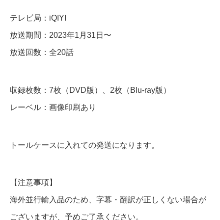
D
テレビ局：iQIYI
V
放送期間：2023年1月31日〜
D
放送回数：全20話
＆
B
収録枚数：7枚（DVD版）、2枚（Blu-ray版）
l
レーベル：画像印刷あり
u
-
r
トールケースに入れての発送になります。
a
y
【注意事項】
個
海外並行輸入品のため、字幕・翻訳が正しくない場合が
ございますが、予めご了承ください。