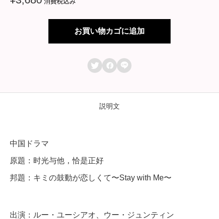
消費税込み
ラ
マ
お買い物カゴに追加
【
キ



ミ
の
鼓
説明文
動
が
中国ドラマ
恋
原題：时光与他，恰是正好
し
邦題：キミの鼓動が恋しくて〜Stay with Me〜
く
て
〜
出演：ルー・ユーシアオ、ウー・ジュンティン