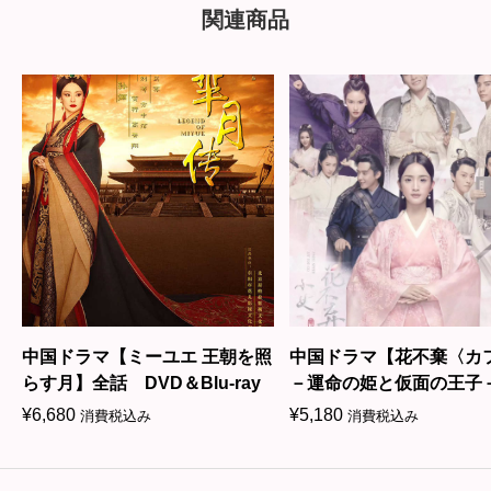
関連商品
中国ドラマ【ミーユエ 王朝を照
中国ドラマ【花不棄〈カ
D
らす月】全話 DVD＆Blu-ray
－運命の姫と仮面の王子
話 DVD＆Blu-ray
¥
6,680
¥
5,180
消費税込み
消費税込み