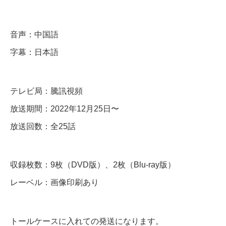
S
t
音声：中国語
a
字幕：日本語
y
w
テレビ局：騰訊視頻
i
t
放送期間：2022年12月25日〜
h
放送回数：全25話
M
e
収録枚数：9枚（DVD版）、2枚（Blu-ray版）
〜
レーベル：画像印刷あり
】
全
話
トールケースに入れての発送になります。