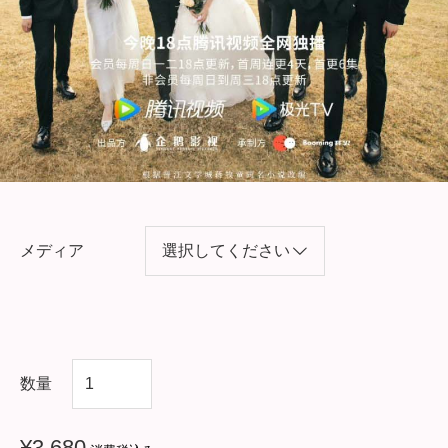
メディア
中
数量
国
ド
¥
3,680