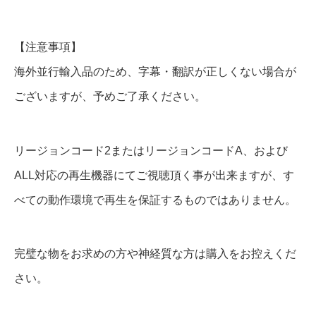
D
【注意事項】
V
海外並行輸入品のため、字幕・翻訳が正しくない場合が
D
ございますが、予めご了承ください。
＆
B
リージョンコード2またはリージョンコードA、および
l
u
ALL対応の再生機器にてご視聴頂く事が出来ますが、す
-
べての動作環境で再生を保証するものではありません。
r
a
完璧な物をお求めの方や神経質な方は購入をお控えくだ
y
さい。
個