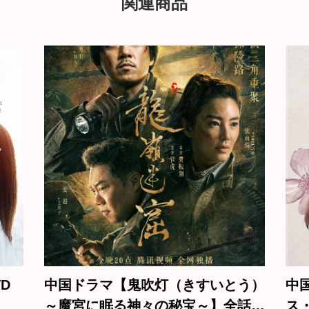
関連商品
【鬼吹灯（きすいとう）
中国ドラマ【絶代双驕 
る神々の秘宝～】全話
ス・ツインズ～】全話 D