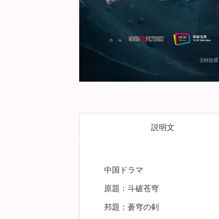
説明文
中国ドラマ
原題：斗破苍穹
邦題：蒼穹の剣