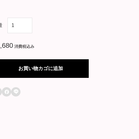
中
量
国
ド
,680
消費税込み
ラ
マ
お買い物カゴに追加
【
蒼

穹

の
剣
】
全