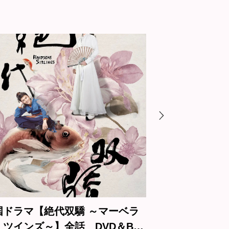
～マーベラ
中国ドラマ【私の妖怪彼氏2】全
VD＆Blu-
話 DVD＆Blu-ray