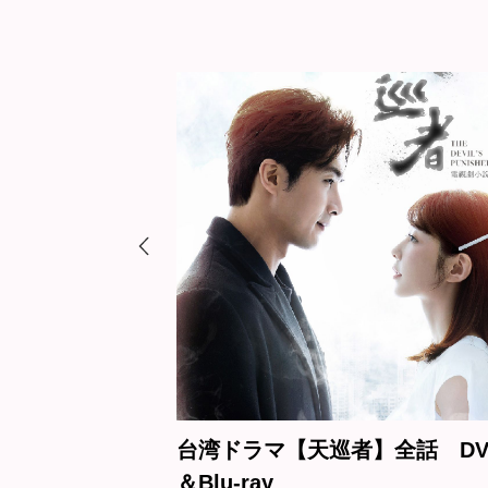
湾ドラマ【天巡者】全話 DVD
中国ドラマ
Blu-ray
～魔宮に眠