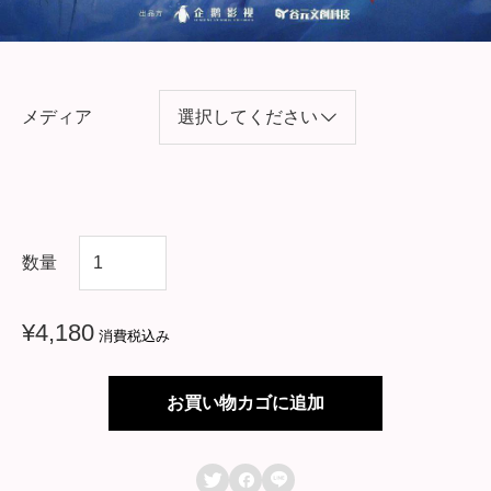
メディア
中
数量
国
ド
¥
4,180
消費税込み
ラ
マ
お買い物カゴに追加
【
夢


