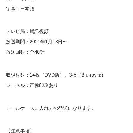
～
字幕：日本語
】
全
話
テレビ局：騰訊視頻
放送期間：2021年1月18日〜
D
放送回数：全40話
V
D
収録枚数：14枚（DVD版）、3枚（Blu-ray版）
＆
レーベル：画像印刷あり
B
l
u
トールケースに入れての発送になります。
-
r
【注意事項】