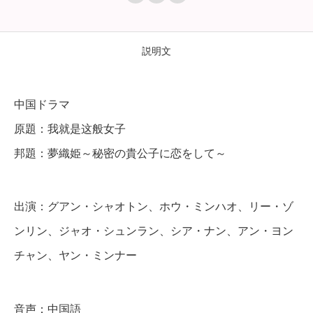
織
姫
～
説明文
秘
密
中国ドラマ
の
原題：我就是这般女子
貴
邦題：夢織姫～秘密の貴公子に恋をして～
公
子
に
出演：グアン・シャオトン、ホウ・ミンハオ、リー・ゾ
恋
ンリン、ジャオ・シュンラン、シア・ナン、アン・ヨン
を
チャン、ヤン・ミンナー
し
て
音声：中国語