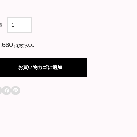
中
量
国
ド
,680
消費税込み
ラ
マ
お買い物カゴに追加
【
あ

の

日
の
I
L