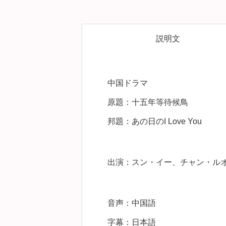
説明文
中国ドラマ
原題：十五年等待候鳥
邦題：あの日のI Love You
出演：スン・イー、チャン・ル
音声：中国語
字幕：日本語