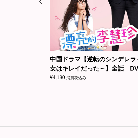
はドナー シー
中国ドラマ【逆転のシンデレラ
lu-ray
女はキレイだった～】全話 DV
＆Blu-ray
¥
4,180
消費税込み