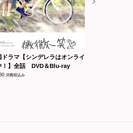
国ドラマ【シンデレラはオンライ
中国ドラマ【
！】全話 DVD＆Blu-ray
～】全話 DVD＆
80
¥
5,180
消費税込み
消費税込み