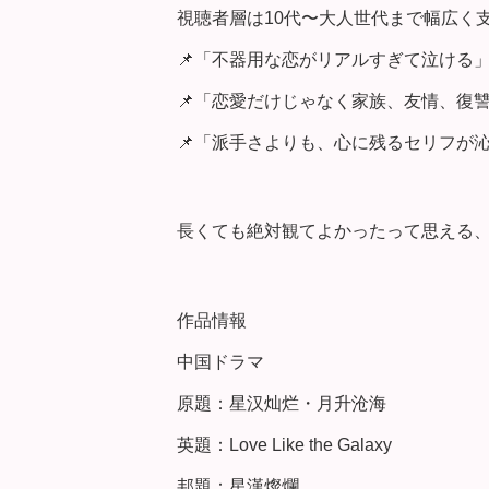
視聴者層は10代〜大人世代まで幅広く
📌「不器用な恋がリアルすぎて泣ける
📌「恋愛だけじゃなく家族、友情、復
📌「派手さよりも、心に残るセリフが
長くても絶対観てよかったって思える
作品情報
中国ドラマ
原題：星汉灿烂・月升沧海
英題：Love Like the Galaxy
邦題：星漢燦爛