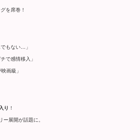
ングを席巻！
んでもない…」
ガチで感情移入」
が映画級」
入り
！
リー展開が話題に。