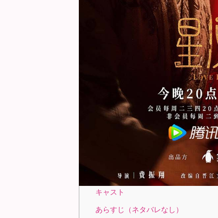
目次
[
hide
]
星漢燦爛が人気を集めた理由は？
胸キュンポイント5選
① 最初は全然うまくいかない、
② 無愛想×ひたむき＝ギャップが
③ 守られるだけじゃない、支え
④ 「あの目線、あの間」…台詞
⑤ 背景や映像がロマンスを引き
視聴者の反応
キャスト
あらすじ（ネタバレなし）