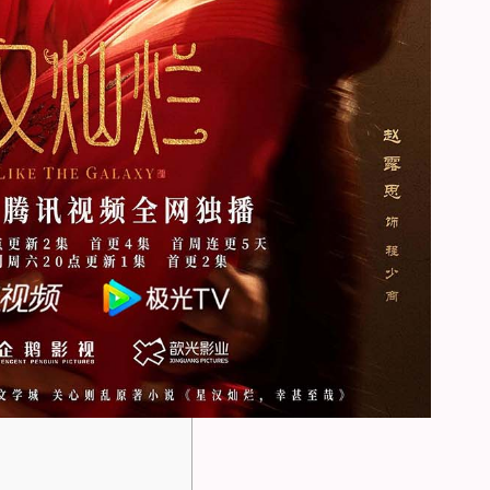
でも…そこがイイ！
ずるい！
合う関係が尊い
よりも伝わる想いにキュン
立てすぎて反則