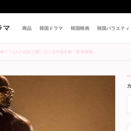
ラマ
商品
韓国ドラマ
韓国映画
韓国バラエティ
峰！？2人の成長と愛に泣ける中国史劇『星漢燦爛』