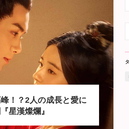
峰！？2人の成長と愛に
劇『星漢燦爛』