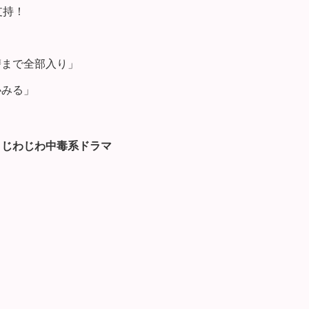
支持！
」
讐まで全部入り」
沁みる」
、
じわじわ中毒系ドラマ