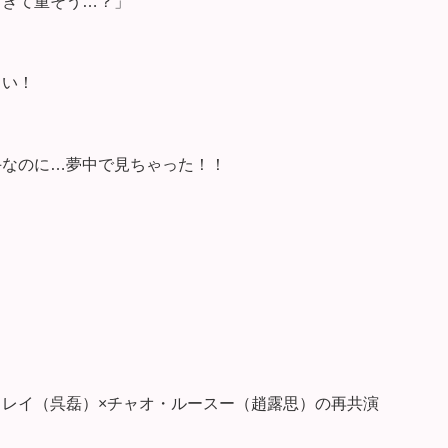
すぎて重そう…？」
しい！
手なのに…夢中で見ちゃった！！
レイ（呉磊）×チャオ・ルースー（趙露思）の再共演